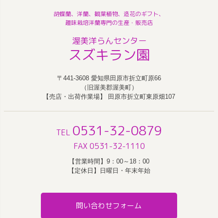
胡蝶蘭、洋蘭、観葉植物、造花のギフト、
趣味栽培洋蘭専門の生産・販売店
渥美洋らんセンター
スズキラン園
〒441-3608 愛知県田原市折立町原66
（旧渥美郡渥美町）
【売店・出荷作業場】 田原市折立町東原畑107
0531-32-0879
TEL
FAX 0531-32-1110
【営業時間】9：00～18：00
【定休日】日曜日・年末年始
問い合わせフォーム