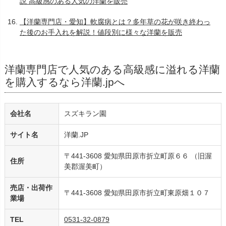
説 高級感のある人気の洋蘭を販売
【洋蘭専門店・愛知】軟腐病とは？多年草の花が咲き終わっ
た後のお手入れを解説！値段別に様々な洋蘭を販売
洋蘭専門店で人気のある高級感に溢れる洋蘭
を購入するなら洋蘭.jpへ
会社名
スズキラン園
サイト名
洋蘭.JP
〒441-3608 愛知県田原市折立町原６６ （旧渥
住所
美郡渥美町）
売店・出荷作
〒441-3608 愛知県田原市折立町東原畑１０７
業場
TEL
0531-32-0879