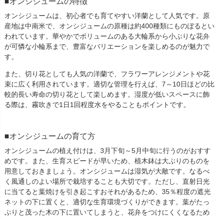
■オンシジュームの特徴
オンシジュームは、初心者でも育てやすい洋蘭として人気です。原
産地は中南米で、オンシジュームの原種は約400種類にものぼるとい
われています。華やかでボリュームのある大輪系から小ぶりな花弁
が可憐な小輪系まで、豊富なバリエーションを楽しめるのが魅力で
す。
また、切り花としても人気の洋蘭で、フラワーアレンジメントや花
束に広く利用されています。適切な管理を行えば、7～10日ほどの比
較的長い寿命の切り花として楽しめます。湿度が低いスペースに飾
る際は、霧吹きで1日1回程度水をやることもポイントです。
■オンシジュームの育て方
オンシジュームの植え付けは、3月下旬～5月中旬に行うのがおすす
めです。また、生育スピードが早いため、植木鉢は大ぶりのものを
用意しておきましょう。オンシジュームは湿気が大敵です。なるべ
く風通しのよい場所で栽培することも大切です。ただし、直射日光
に当てると葉焼けを引き起こすおそれがあるため、35％程度の遮光
ネットの下に置くと、適切な生育環境づくりができます。葉がたっ
ぷりと茂った木の下に置いてしまうと、花弁をつけにくくなるため