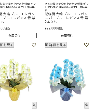
技術で染め上げた胡蝶蘭 ギフ
特殊な技術で染め上げた胡蝶蘭 ギフ
商品 開店祝い 誕生日 送料無
ト対応商品 開店祝い 誕生日 送料無
料
蘭 大輪 ブルーエレガン
胡蝶蘭 大輪 ブルーエレガン
パープルエレガンス 青 紫
ス パープルエレガンス 青 紫
立ち
2本立ち
000
¥
22,000
税込
税込
在庫切れ
在庫切れ
細を見る
詳細を見る