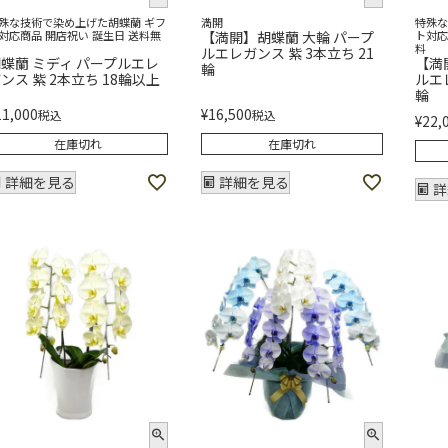
殊な技術で染め上げた胡蝶蘭 ギフ
満開
特殊な
対応商品 開店祝い 誕生日 送料無
【満開】胡蝶蘭 大輪 パープ
ト対応
料
ルエレガンス 紫 3本立ち 21
蝶蘭 ミディ パープルエレ
【満
輪
ンス 紫 2本立ち 18輪以上
ルエレ
輪
11,000
¥
16,500
税込
税込
¥
22,
在庫切れ
在庫切れ
詳細を見る
詳細を見る
詳