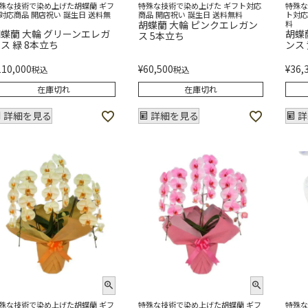
殊な技術で染め上げた胡蝶蘭 ギフ
特殊な技術で染め上げた ギフト対応
特殊な
対応商品 開店祝い 誕生日 送料無
商品 開店祝い 誕生日 送料無料
ト対応
胡蝶蘭 大輪 ピンクエレガン
料
蝶蘭 大輪 グリーンエレガ
胡蝶
ス 5本立ち
ス 緑 8本立ち
ンス
110,000
¥
60,500
¥
36,
税込
税込
在庫切れ
在庫切れ
詳細を見る
詳細を見る
詳
殊な技術で染め上げた胡蝶蘭 ギフ
特殊な技術で染め上げた胡蝶蘭 ギフ
特殊な