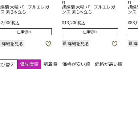
料
料
蝶蘭 大輪 パープルエレガ
胡蝶蘭 大輪 パープルエレガ
胡蝶
ス 紫 2本立ち
ンス 紫 1本立ち
ンス
22,000
¥
13,200
¥
88,
税込
税込
在庫切れ
在庫切れ
詳細を見る
詳細を見る
詳
優先度順
新着順
価格が安い順
価格が高い順
並び替え