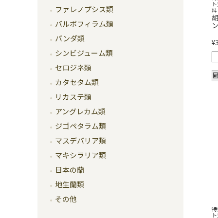
ト
ファレノプシス類
料
胡
バルボフィラム類
ン
バンダ類
¥
シンビジューム類
セロジネ類
カタセタム類
リカステ類
アングレカム類
ジゴペタラム類
マスデバリア類
マキシラリア類
日本の蘭
地生蘭類
その他
特
ト