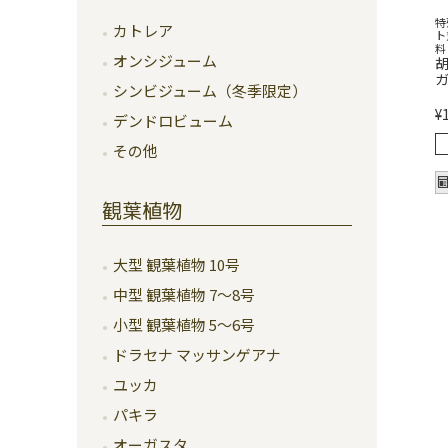
特
カトレア
ト
料
オンシジューム
胡
ガ
シンビジューム（冬季限定）
¥
デンドロビューム
その他
観葉植物
大型 観葉植物 10号
中型 観葉植物 7～8号
小型 観葉植物 5～6号
ドラセナ マッサンゲアナ
ユッカ
パキラ
オーガスタ