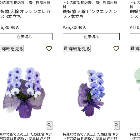
対応商品 開店祝い 誕生日 送料無
ト対応商品 開店祝い 誕生日 送料無
ト対応
料
料
蝶蘭 大輪 オレンジエレガ
胡蝶蘭 大輪 ピンクエレガン
胡蝶
ス 3本立ち
ス 3本立ち
ンス
36,300
¥
36,300
¥
110
税込
税込
在庫切れ
在庫切れ
詳細を見る
詳細を見る
詳
殊な技術で染め上げた胡蝶蘭 ギフ
特殊な技術で染め上げた胡蝶蘭 ギフ
特殊な
対応商品 開店祝い 誕生日 送料無
ト対応商品 開店祝い 誕生日 送料無
ト対応