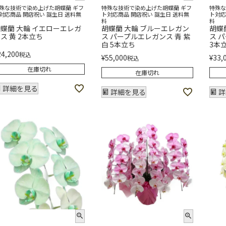
殊な技術で染め上げた胡蝶蘭 ギフ
特殊な技術で染め上げた胡蝶蘭 ギフ
特殊な
対応商品 開店祝い 誕生日 送料無
ト対応商品 開店祝い 誕生日 送料無
ト対応
料
料
蝶蘭 大輪 イエローエレガ
胡蝶蘭 大輪 ブルーエレガン
胡蝶
ス 黄 2本立ち
ス パープルエレガンス 青 紫
ス 
白 5本立ち
3本
24,200
税込
¥
55,000
¥
33,
税込
在庫切れ
在庫切れ
詳細を見る
詳細を見る
詳