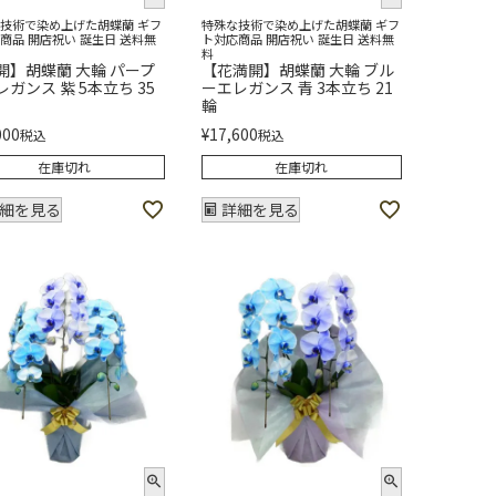
技術で染め上げた胡蝶蘭 ギフ
特殊な技術で染め上げた胡蝶蘭 ギフ
商品 開店祝い 誕生日 送料無
ト対応商品 開店祝い 誕生日 送料無
料
開】胡蝶蘭 大輪 パープ
【花満開】胡蝶蘭 大輪 ブル
ガンス 紫 5本立ち 35
ーエレガンス 青 3本立ち 21
輪
000
¥
17,600
税込
税込
在庫切れ
在庫切れ
細を見る
詳細を見る