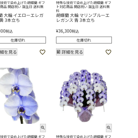
技術で染め上げた胡蝶蘭 ギフ
特殊な技術で染め上げた胡蝶蘭 ギフ
商品 開店祝い 誕生日 送料無
ト対応商品 開店祝い 誕生日 送料無
料
蘭 大輪 イエローエレガ
胡蝶蘭 大輪 マリンブルーエ
 黄 3本立ち
レガンス 青 3本立ち
300
¥
36,300
税込
税込
在庫切れ
在庫切れ
細を見る
詳細を見る
技術で染め上げた胡蝶蘭 ギフ
特殊な技術で染め上げた胡蝶蘭 ギフ