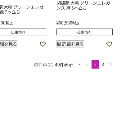
胡蝶蘭 大輪 グリーンエレガ
蘭 大輪 グリーンエレガ
ンス 緑 5本立ち
 緑 7本立ち
000
¥
60,500
税込
税込
在庫切れ
在庫切れ
細を見る
詳細を見る
1
2
3
42
件中
21
-
40
件表示