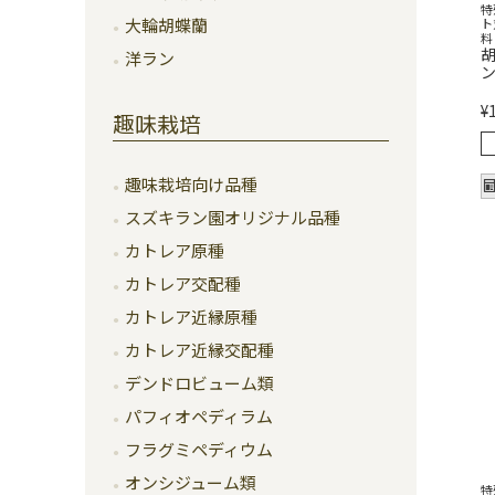
特
大輪胡蝶蘭
ト
料
胡
洋ラン
ン
¥
趣味栽培
趣味栽培向け品種
スズキラン園オリジナル品種
カトレア原種
カトレア交配種
カトレア近縁原種
カトレア近縁交配種
デンドロビューム類
パフィオペディラム
フラグミペディウム
オンシジューム類
特