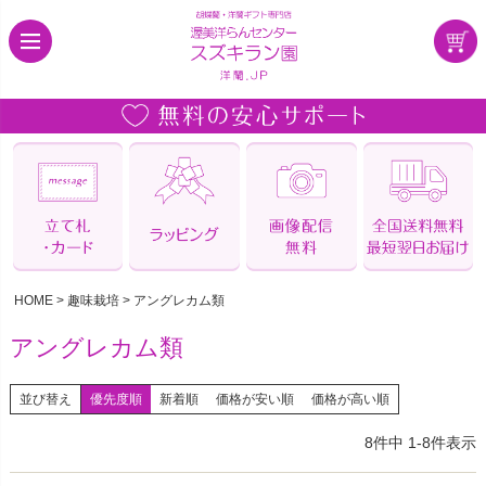
HOME
趣味栽培
アングレカム類
アングレカム類
並び替え
優先度順
新着順
価格が安い順
価格が高い順
8
件中
1
-
8
件表示