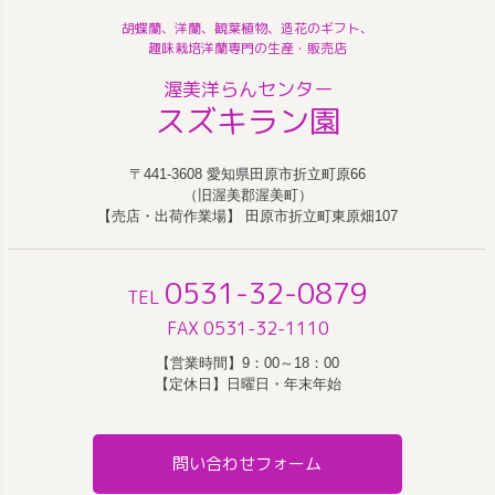
胡蝶蘭、洋蘭、観葉植物、造花のギフト、
趣味栽培洋蘭専門の生産・販売店
渥美洋らんセンター
スズキラン園
〒441-3608 愛知県田原市折立町原66
（旧渥美郡渥美町）
【売店・出荷作業場】 田原市折立町東原畑107
0531-32-0879
TEL
FAX 0531-32-1110
【営業時間】9：00～18：00
【定休日】日曜日・年末年始
問い合わせフォーム