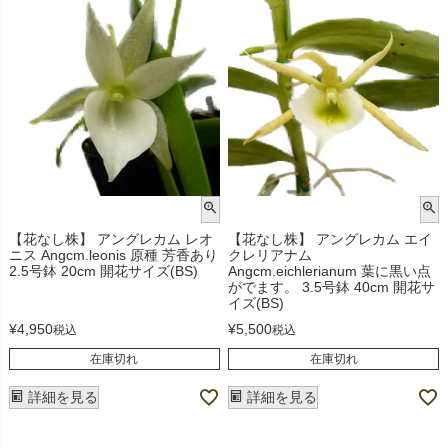
【花なし株】 アングレカム レオ
【花なし株】 アングレカム エイ
ニス Angcm.leonis 原種 芳香あり
クレリアナム
2.5号鉢 20cm 開花サイズ(BS)
Angcm.eichlerianum 葉に黒い点
がでます。 3.5号鉢 40cm 開花サ
イズ(BS)
¥
4,950
¥
5,500
税込
税込
在庫切れ
在庫切れ
詳細を見る
詳細を見る