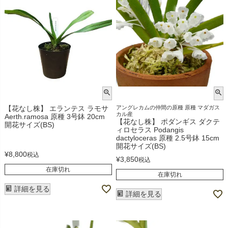
【花なし株】 エランテス ラモサ
アングレカムの仲間の原種 原種 マダガス
カル産
Aerth.ramosa 原種 3号鉢 20cm
【花なし株】 ポダンギス ダクテ
開花サイズ(BS)
ィロセラス Podangis
dactyloceras 原種 2.5号鉢 15cm
開花サイズ(BS)
¥
8,800
税込
¥
3,850
税込
在庫切れ
在庫切れ
詳細を見る
詳細を見る