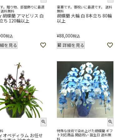
です。贈り物、部屋飾りに最適
豪華です。御祝いに最適です。 送料
 送料無料
無料
ィ胡蝶蘭 アマビリス 白
胡蝶蘭 大輪 白 8本立ち 80輪
立ち 120輪以上
以上
000
¥
88,000
税込
税込
細を見る
詳細を見る
無料
特殊な技術で染め上げた胡蝶蘭 ギフ
ィオペディラム お任せ
ト対応商品 開店祝い 誕生日 送料無
料