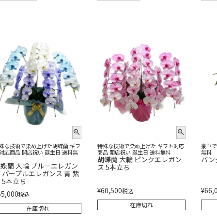
殊な技術で染め上げた胡蝶蘭 ギフ
特殊な技術で染め上げた ギフト対応
豪華で
対応商品 開店祝い 誕生日 送料無
商品 開店祝い 誕生日 送料無料
無料
胡蝶蘭 大輪 ピンクエレガン
バン
蝶蘭 大輪 ブルーエレガン
ス 5本立ち
 パープルエレガンス 青 紫
 5本立ち
¥
60,500
¥
66,
税込
55,000
税込
在庫切れ
在庫切れ