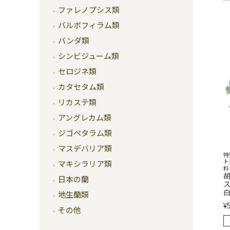
ファレノプシス類
バルボフィラム類
バンダ類
シンビジューム類
セロジネ類
カタセタム類
リカステ類
アングレカム類
ジゴペタラム類
マスデバリア類
特
ト
マキシラリア類
料
胡
日本の蘭
ス
白
地生蘭類
¥
その他