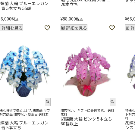
ミッ
蝶蘭 大輪 ブルーエレガン
20本立ち
 青 5本立ち 55輪
66,000
¥
88,000
¥
66,
税込
税込
詳細を見る
詳細を見る
詳
殊な技術で染め上げた胡蝶蘭 ギフ
開店祝い、ギフトに最適です。 送料
特殊な
対応商品 開店祝い 誕生日 送料無
無料
ト対応
胡蝶蘭 大輪 ピンク 5本立ち
料
蝶蘭 大輪 ブルーエレガン
胡蝶
60輪以上
 青 5本立ち
ンス