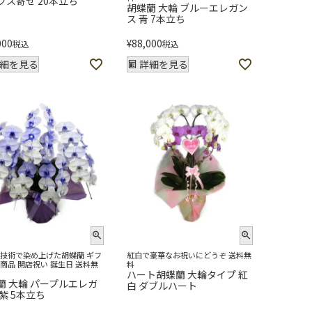
クス寄せ 20本立ち
胡蝶蘭 大輪 ブルーエレガン
ス 青 7本立ち
000
¥
88,000
税込
税込
細を見る
詳細を見る
技術で染め上げた胡蝶蘭 ギフ
紅白で豪華なお祝いにどうぞ 送料無
商品 開店祝い 誕生日 送料無
料
ハート胡蝶蘭 大輪タイプ 紅
蘭 大輪 パープルエレガ
白 ダブルハート
 紫 5本立ち