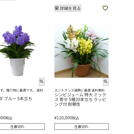
詳細を見る
す。贈り物に最適です。 送料
エントランス装飾に最適 送料無料
シンビジューム 特大 ミック
ダ ブルー 5本立ち
ス 寄せ 5種20本立ち ラッピ
ング付 耐寒性
000
¥
110,000
税込
税込
在庫切れ
在庫切れ