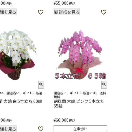
000
¥
55,000
税込
税込
細を見る
詳細を見る
祝い、開店祝い、ギフトに最適
開店祝い、ギフトに最適です。 送料
無料
 大輪 白 5本立ち 60輪
胡蝶蘭 大輪 ピンク 5本立ち
65輪
000
¥
66,000
税込
税込
細を見る
在庫切れ