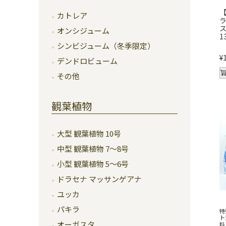
【
カトレア
ラ
オンシジューム
1
シンビジューム（冬季限定）
¥
デンドロビューム
その他
観葉植物
大型 観葉植物 10号
中型 観葉植物 7～8号
小型 観葉植物 5～6号
ドラセナ マッサンゲアナ
ユッカ
パキラ
特
ト
オーガスタ
料