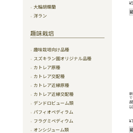
¥
大輪胡蝶蘭
洋ラン
趣味栽培
趣味栽培向け品種
スズキラン園オリジナル品種
カトレア原種
カトレア交配種
カトレア近縁原種
カトレア近縁交配種
新
で
胡
デンドロビューム類
パフィオペディラム
フラグミペディウム
¥
オンシジューム類