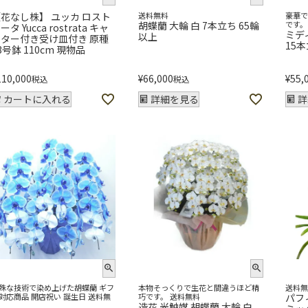
花なし株】 ユッカ ロスト
送料無料
豪華
胡蝶蘭 大輪 白 7本立ち 65輪
です。
ータ Yucca rostrata キャ
ミデ
以上
スター付き受け皿付き 原種
15本
3号鉢 110cm 現物品
110,000
¥
66,000
¥
55,
税込
税込
カートに入れる
詳細を見る
詳
殊な技術で染め上げた胡蝶蘭 ギフ
本物そっくりで生花と間違うほど精
送料
対応商品 開店祝い 誕生日 送料無
巧です。 送料無料
パフ
造花 光触媒 胡蝶蘭 大輪 白