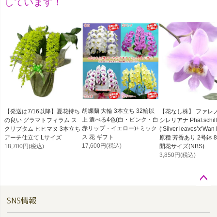
しています！
胡蝶蘭 大輪 3本立ち 32輪以
【発送は7/16以降】夏花持ち
【花なし株】 ファレ
上 選べる4色(白・ピンク・白
の良い グラマトフィラム ス
シレリアナ Phal.schill
赤リップ・イエロー)+ミック
クリプタム ヒヒマヌ 3本立ち
(‘Silver leaves’x‘Wan
ス 花 ギフト
アーチ仕立て Lサイズ
原種 芳香あり 2号鉢 8
17,600円
(税込)
18,700円
(税込)
開花サイズ(NBS)
3,850円
(税込)
ペー
SNS情報
ジト
ップ