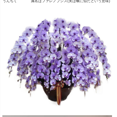
うんちく
属名はファレノプシス(実は蛾に似たという意味)