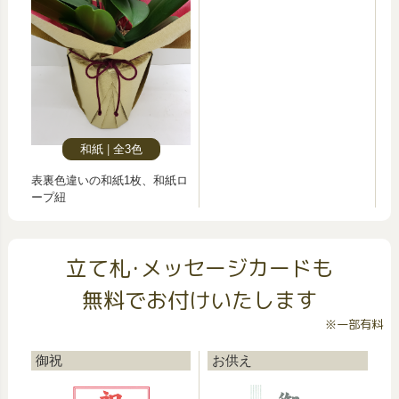
和紙
全3色
表裏色違いの和紙1枚、和紙ロ
ープ紐
立て札･メッセージカードも
無料でお付けいたします
※一部有料
御祝
お供え