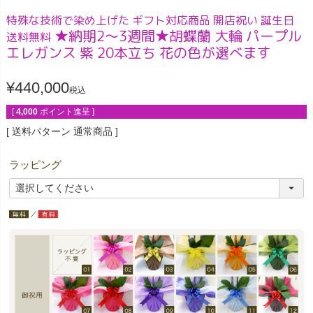
特殊な技術で染め上げた ギフト対応商品 開店祝い 誕生日
★納期2～3週間★胡蝶蘭 大輪 パープル
送料無料
エレガンス 紫 20本立ち 花の色が選べます
¥
440,000
税込
[
4,000
ポイント進呈 ]
送料パターン
通常商品
ラッピング