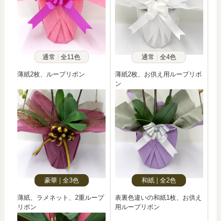
通常
全11色
通常
全4色
薄紙2枚、ループリボン
薄紙2枚、お供え用ループリボ
ン
豪華
全3色
和紙
全2色
薄紙、ラメネット、2重ループ
表裏色違いの和紙1枚、お供え
リボン
用ループリボン