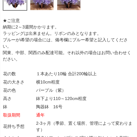
★ご注意
納期に2～3週間かかります。
ラッピングは出来ません。リボンのみとなります。
ブルーがi希望の場合には、備考欄にブルー希望と記入してくださ
い。
関東、中部、関西のみ配達可能。それ以外の場合はお問い合わせく
ださい。
花の数
１本あたり10輪 合計200輪以上
花の大きさ
横10cm程度
花の色
パープル（紫）
高さ
鉢下より110～120cm程度
鉢
陶器鉢 16号
取扱期間
通年
2-3ヶ月（季節、置く場所、管理によって変わりま
花持ち予想
す）