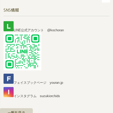
ペー
SNS情報
ジト
ップ
へ
LINE公式アカウント @kochoran
フェイスブックページ youran.jp
インスタグラム suzukiorchids
一覧を見る