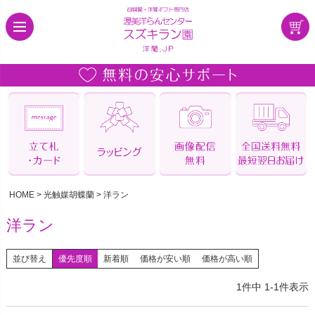
HOME
光触媒胡蝶蘭
洋ラン
洋ラン
並び替え
優先度順
新着順
価格が安い順
価格が高い順
1
件中
1
-
1
件表示