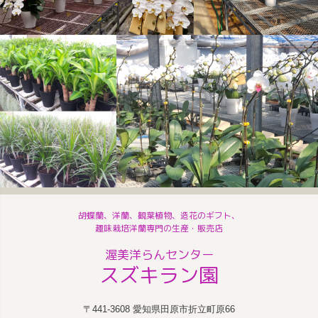
胡蝶蘭、洋蘭、観葉植物、造花のギフト、
趣味栽培洋蘭専門の生産・販売店
渥美洋らんセンター
スズキラン園
〒441-3608 愛知県田原市折立町原66