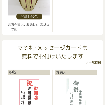
和紙
全3色
表裏色違いの和紙1枚、和紙ロ
ープ紐
立て札･メッセージカードも
無料でお付けいたします
※一部有料
御祝
お供え