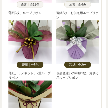
通常
全11色
通常
全4色
薄紙2枚、ループリボン
薄紙2枚、お供え用ループリボ
ン
豪華
全3色
和紙
全2色
薄紙、ラメネット、2重ループ
表裏色違いの和紙1枚、お供え
リボン
用ループリボン