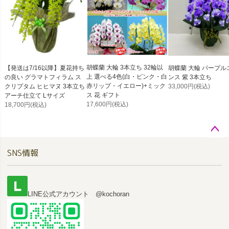
胡蝶蘭 大輪 3本立ち 32輪以
【発送は7/16以降】夏花持ち
胡蝶蘭 大輪 パープル
上 選べる4色(白・ピンク・白
の良い グラマトフィラム ス
ンス 紫 3本立ち
赤リップ・イエロー)+ミック
クリプタム ヒヒマヌ 3本立ち
33,000円
(税込)
ス 花 ギフト
アーチ仕立て Lサイズ
17,600円
(税込)
18,700円
(税込)
ペー
SNS情報
ジト
ップ
へ
LINE公式アカウント @kochoran