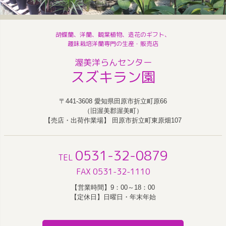
胡蝶蘭、洋蘭、観葉植物、造花のギフト、
趣味栽培洋蘭専門の生産・販売店
渥美洋らんセンター
スズキラン園
〒441-3608 愛知県田原市折立町原66
（旧渥美郡渥美町）
【売店・出荷作業場】 田原市折立町東原畑107
0531-32-0879
TEL
FAX 0531-32-1110
【営業時間】9：00～18：00
【定休日】日曜日・年末年始