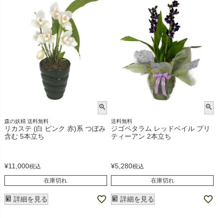
森の妖精 送料無料
送料無料
リカステ (白 ピンク 赤)系 つぼみ
ジゴペタラム レッドベイル プリ
含む 5本立ち
ティーアン 2本立ち
¥
11,000
¥
5,280
税込
税込
在庫切れ
在庫切れ
詳細を見る
詳細を見る