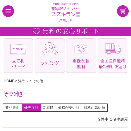
HOME
洋ラン
その他
その他
並び替え
優先度順
新着順
価格が安い順
価格が高い順
9
件中
1
-
9
件表示