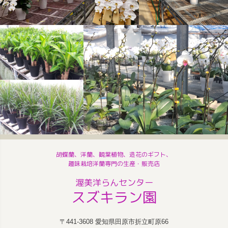
胡蝶蘭、洋蘭、観葉植物、造花のギフト、
趣味栽培洋蘭専門の生産・販売店
渥美洋らんセンター
スズキラン園
〒441-3608 愛知県田原市折立町原66