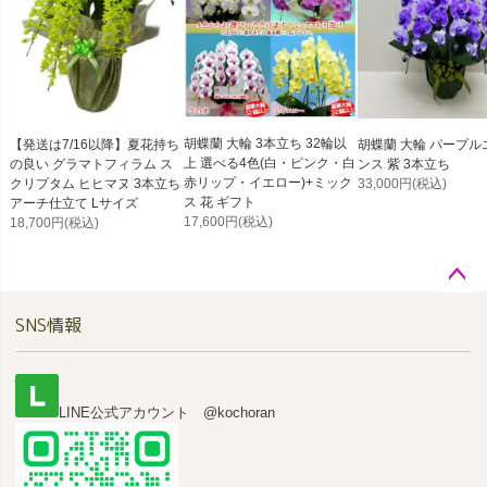
胡蝶蘭 大輪 3本立ち 32輪以
【発送は7/16以降】夏花持ち
胡蝶蘭 大輪 パープル
上 選べる4色(白・ピンク・白
の良い グラマトフィラム ス
ンス 紫 3本立ち
赤リップ・イエロー)+ミック
クリプタム ヒヒマヌ 3本立ち
33,000円
(税込)
ス 花 ギフト
アーチ仕立て Lサイズ
17,600円
(税込)
18,700円
(税込)
ペー
SNS情報
ジト
ップ
へ
LINE公式アカウント @kochoran