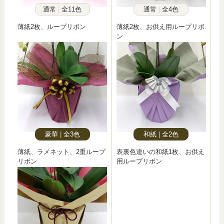
通常
全11色
通常
全4色
薄紙2枚、ループリボン
薄紙2枚、お供え用ループリボ
ン
豪華
全3色
和紙
全2色
薄紙、ラメネット、2重ループ
表裏色違いの和紙1枚、お供え
リボン
用ループリボン