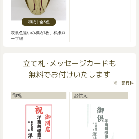
和紙
全3色
表裏色違いの和紙1枚、和紙ロ
ープ紐
立て札･メッセージカードも
無料でお付けいたします
※一部有料
御祝
お供え