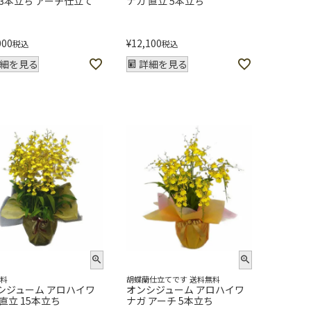
 3本立ち アーチ仕立て
ナガ 直立 5本立ち
000
¥
12,100
税込
税込
細を見る
詳細を見る
無料
胡蝶蘭仕立てです 送料無料
シジューム アロハイワ
オンシジューム アロハイワ
 直立 15本立ち
ナガ アーチ 5本立ち