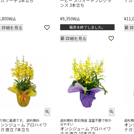
ガ アーチ 2本立ち
ービー スウィートフレグラ
ナガ
ンス 3本立ち
8,800
¥
9,350
¥
11,
税込
税込
詳細を見る
販売を終了しました。
詳
詳細を見る
り物に最適です。 送料無料
送料無料 即日発送 温室不要で咲か
送料
オンシジューム アロハイワ
せやすい
オン
オンシジューム アロハイワ
ガ 直立 7本立ち
ナガ
ナガ 直立 10本立ち