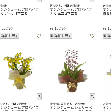
料無料
育てやすい洋蘭 送料無料
送料
オンシジューム アロハイワ
オンシジューム アロハイワ
オン
ガ アーチ 1本立ち
ナガ 直立 2本立ち
寄せ
6,050
¥
7,150
¥
7,1
税込
税込
詳細を見る
詳細を見る
詳
てやすい洋蘭 送料無料
贈り物に最適です。 送料無料
人気の
オンシジューム アロハイワ
オンシジューム シェリーベ
オン