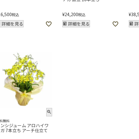
16,500
¥
24,200
¥
38,
税込
税込
詳細を見る
詳細を見る
詳
料無料
オンシジューム アロハイワ
ガ 7本立ち アーチ仕立て