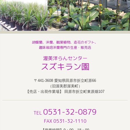
胡蝶蘭、洋蘭、観葉植物、造花のギフト、
趣味栽培洋蘭専門の生産・販売店
渥美洋らんセンター
スズキラン園
〒441-3608 愛知県田原市折立町原66
（旧渥美郡渥美町）
【売店・出荷作業場】 田原市折立町東原畑107
0531-32-0879
TEL
FAX 0531-32-1110