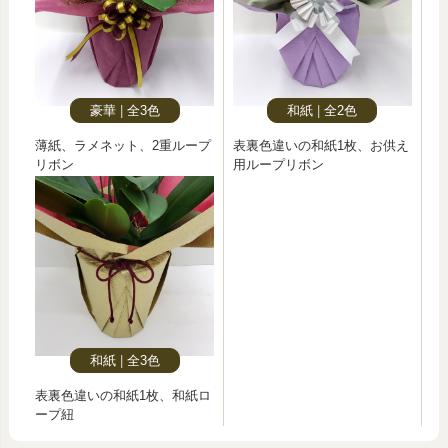
豪華
全3色
和紙
全2色
薄紙、ラメネット、2重ループ
表裏色違いの和紙1枚、お供え
リボン
用ループリボン
和紙
全3色
表裏色違いの和紙1枚、和紙ロ
ープ紐