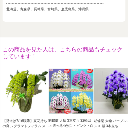
北海道、青森県、長崎県、宮崎県、鹿児島県、沖縄県
この商品を見た人は、こちらの商品もチェック
しています！
胡蝶蘭 大輪 3本立ち 32輪以
【発送は7/16以降】夏花持ち
胡蝶蘭 大輪 パープル
上 選べる4色(白・ピンク・白
の良い グラマトフィラム ス
ンス 紫 3本立ち