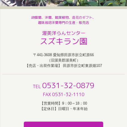
胡蝶蘭、洋蘭、観葉植物、造花のギフト、
趣味栽培洋蘭専門の生産・販売店
渥美洋らんセンター
スズキラン園
〒441-3608 愛知県田原市折立町原66
（旧渥美郡渥美町）
【売店・出荷作業場】 田原市折立町東原畑107
0531-32-0879
TEL
FAX 0531-32-1110
【営業時間】9：00～18：00
【定休日】日曜日・年末年始