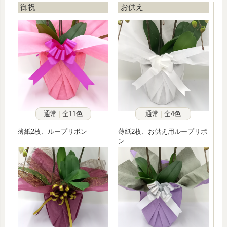
御祝
お供え
通常
全11色
通常
全4色
薄紙2枚、ループリボン
薄紙2枚、お供え用ループリボ
ン