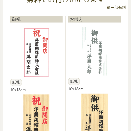
※一部有料
御祝
お供え
紙札
紙札
10x18cm
10x18cm