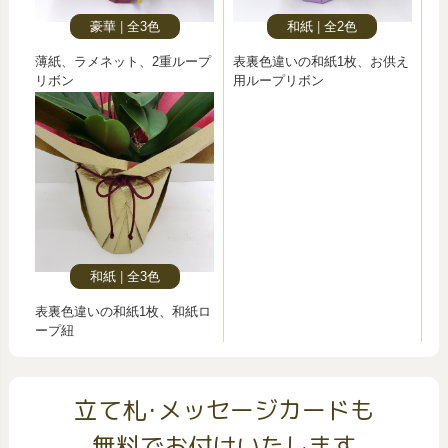
豪華
全3色
和紙
全2色
薄紙、ラメネット、2重ループ
表裏色違いの和紙1枚、お供え
リボン
用ループリボン
和紙
全3色
表裏色違いの和紙1枚、和紙ロ
ープ紐
立て札･メッセージカードも
無料でお付けいたします