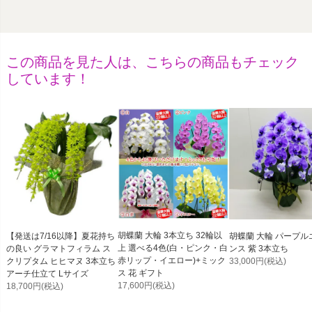
この商品を見た人は、こちらの商品もチェック
しています！
胡蝶蘭 大輪 3本立ち 32輪以
【発送は7/16以降】夏花持ち
胡蝶蘭 大輪 パープル
上 選べる4色(白・ピンク・白
の良い グラマトフィラム ス
ンス 紫 3本立ち
赤リップ・イエロー)+ミック
クリプタム ヒヒマヌ 3本立ち
33,000円
(税込)
ス 花 ギフト
アーチ仕立て Lサイズ
17,600円
(税込)
18,700円
(税込)