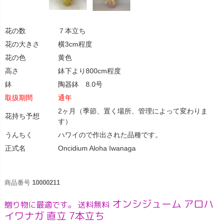
花の数
７本立ち
花の大きさ
横3cm程度
花の色
黄色
高さ
鉢下より800cm程度
鉢
陶器鉢 8.0号
取扱期間
通年
2ヶ月（季節、置く場所、管理によって変わりま
花持ち予想
す）
うんちく
ハワイので作出された品種です。
正式名
Oncidium Aloha Iwanaga
商品番号
10000211
オンシジューム アロハ
贈り物に最適です。 送料無料
イワナガ 直立 7本立ち