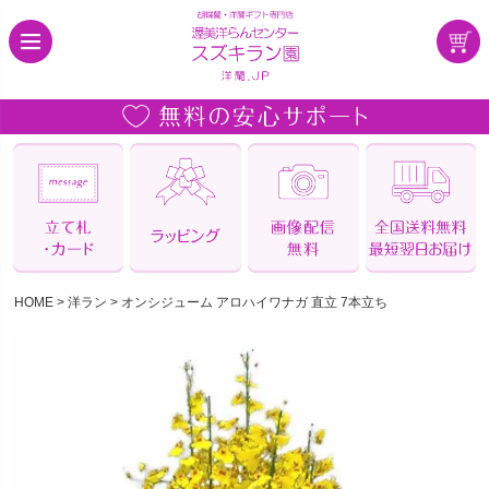
HOME
洋ラン
オンシジューム アロハイワナガ 直立 7本立ち