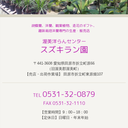
胡蝶蘭、洋蘭、観葉植物、造花のギフト、
趣味栽培洋蘭専門の生産・販売店
渥美洋らんセンター
スズキラン園
〒441-3608 愛知県田原市折立町原66
（旧渥美郡渥美町）
【売店・出荷作業場】 田原市折立町東原畑107
0531-32-0879
TEL
FAX 0531-32-1110
【営業時間】9：00～18：00
【定休日】日曜日・年末年始