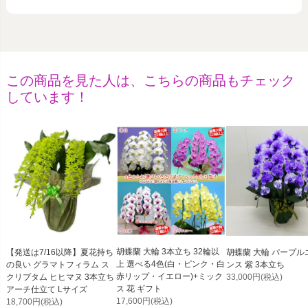
この商品を見た人は、こちらの商品もチェック
しています！
胡蝶蘭 大輪 3本立ち 32輪以
【発送は7/16以降】夏花持ち
胡蝶蘭 大輪 パープル
上 選べる4色(白・ピンク・白
の良い グラマトフィラム ス
ンス 紫 3本立ち
赤リップ・イエロー)+ミック
クリプタム ヒヒマヌ 3本立ち
33,000円
(税込)
ス 花 ギフト
アーチ仕立て Lサイズ
17,600円
(税込)
18,700円
(税込)