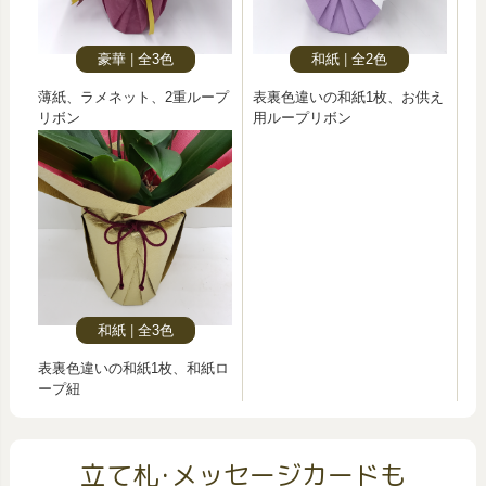
豪華
全3色
和紙
全2色
薄紙、ラメネット、2重ループ
表裏色違いの和紙1枚、お供え
リボン
用ループリボン
和紙
全3色
表裏色違いの和紙1枚、和紙ロ
ープ紐
立て札･メッセージカードも