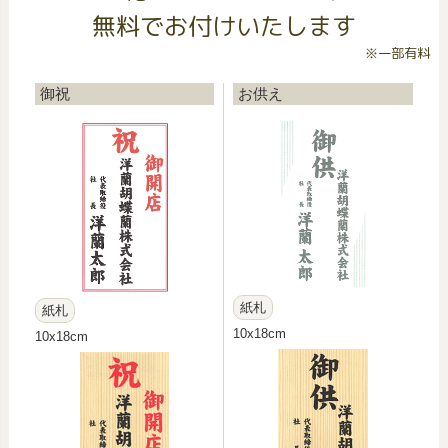
無料でお付けいたします
※一部有料
御祝
お供え
紙札
紙札
10x18cm
10x18cm