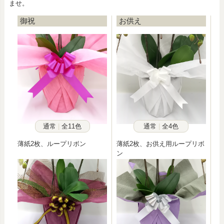
ませ。
御祝
お供え
通常
全11色
通常
全4色
薄紙2枚、ループリボン
薄紙2枚、お供え用ループリボ
ン