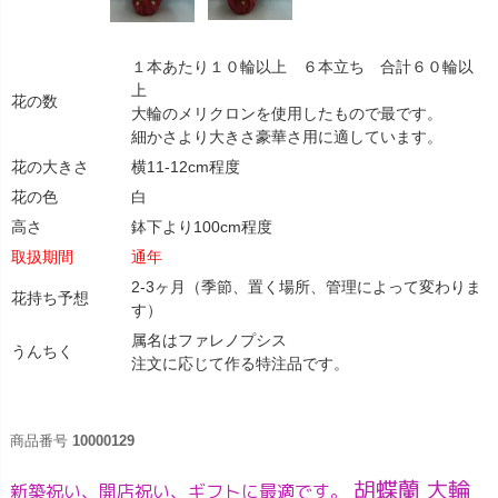
１本あたり１０輪以上 ６本立ち 合計６０輪以
上
花の数
大輪のメリクロンを使用したもので最です。
細かさより大きさ豪華さ用に適しています。
花の大きさ
横11-12cm程度
花の色
白
高さ
鉢下より100cm程度
取扱期間
通年
2-3ヶ月（季節、置く場所、管理によって変わりま
花持ち予想
す）
属名はファレノプシス
うんちく
注文に応じて作る特注品です。
商品番号
10000129
胡蝶蘭 大輪
新築祝い、開店祝い、ギフトに最適です。