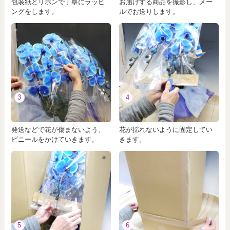
包装紙とリボンで丁寧にラッピ
お届けする商品を撮影し、メー
ングをします。
ルでお送りします。
3
4
発送などで花が傷まないよう、
花が揺れないように固定してい
ビニールをかけていきます。
きます。
5
6