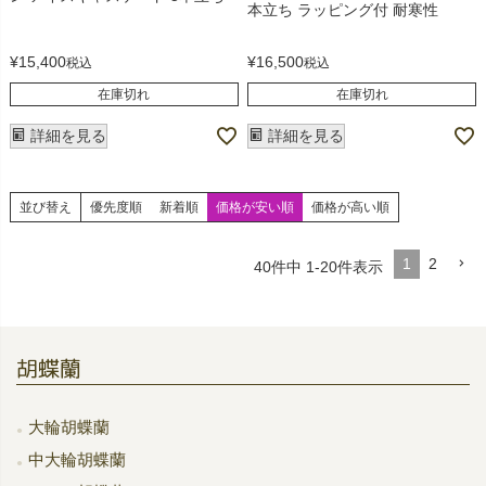
本立ち ラッピング付 耐寒性
¥
15,400
¥
16,500
税込
税込
在庫切れ
在庫切れ
詳細を見る
詳細を見る
並び替え
優先度順
新着順
価格が安い順
価格が高い順
1
2
40
件中
1
-
20
件表示
胡蝶蘭
大輪胡蝶蘭
中大輪胡蝶蘭