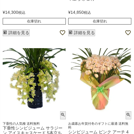
¥
14,300
¥
14,850
税込
税込
在庫切れ
在庫切れ
詳細を見る
詳細を見る
下垂性の人気種 送料無料
お歳暮お年賀付冬のギフトに最適 送料無
下垂性シンビジューム サラジー
料
シンビジューム ピンク アーチ 4
ン アイスキャスケード 5本立ち