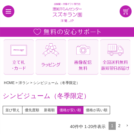
HOME
洋ラン
シンビジューム（冬季限定）
シンビジューム（冬季限定）
並び替え
優先度順
新着順
価格が安い順
価格が高い順
1
2
40
件中
1
-
20
件表示