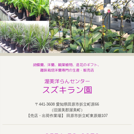
胡蝶蘭、洋蘭、観葉植物、造花のギフト、
趣味栽培洋蘭専門の生産・販売店
渥美洋らんセンター
スズキラン園
〒441-3608 愛知県田原市折立町原66
（旧渥美郡渥美町）
【売店・出荷作業場】 田原市折立町東原畑107