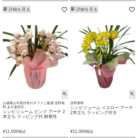
詳細を見る
詳細を見る
お歳暮お年賀付冬のギフトに最適 送料無
送料無料
料 あす楽対応
シンビジューム イエロー アーチ
シンビジューム ピンク アーチ 2
2本立ち ラッピング付き
本立ち ラッピング付 耐寒性
¥
11,000
¥
11,000
税込
税込