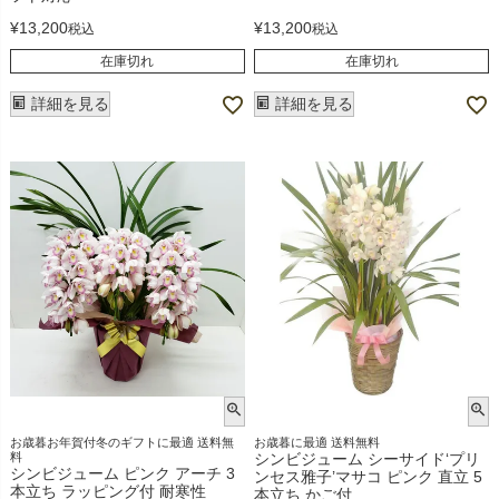
¥
13,200
¥
13,200
税込
税込
在庫切れ
在庫切れ
詳細を見る
詳細を見る
お歳暮お年賀付冬のギフトに最適 送料無
お歳暮に最適 送料無料
料
シンビジューム シーサイド‘プリ
シンビジューム ピンク アーチ 3
ンセス雅子’マサコ ピンク 直立 5
本立ち ラッピング付 耐寒性
本立ち かご付