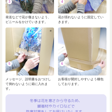
3
4
発送などで花が傷まないよう、
花が揺れないように固定してい
ビニールをかけていきます。
きます。
5
6
メッセージ、説明書をおつけし
お客様が開封しやすいよう梱包
て倒れないように箱に入れま
しております。
す。
冬季は花を寒さから守るため、
緩衝材やカイロなどで
防寒対策をしてお届けいたします。