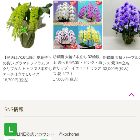
胡蝶蘭 大輪 3本立ち 32輪以
【発送は7/16以降】夏花持ち
胡蝶蘭 大輪 パープル
上 選べる4色(白・ピンク・白
の良い グラマトフィラム ス
ンス 紫 3本立ち
赤リップ・イエロー)+ミック
クリプタム ヒヒマヌ 3本立ち
33,000円
(税込)
ス 花 ギフト
アーチ仕立て Lサイズ
17,600円
(税込)
18,700円
(税込)
ペー
SNS情報
ジト
ップ
へ
LINE公式アカウント @kochoran