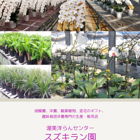
胡蝶蘭、洋蘭、観葉植物、造花のギフト、
趣味栽培洋蘭専門の生産・販売店
渥美洋らんセンター
スズキラン園