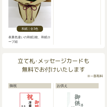
和紙
全3色
表裏色違いの和紙1枚、和紙ロ
ープ紐
立て札･メッセージカードも
無料でお付けいたします
※一部有料
御祝
お供え