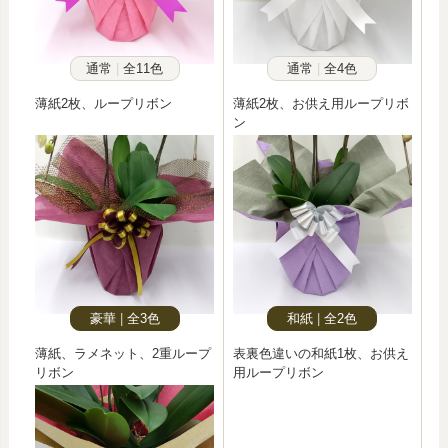
通常
全11色
通常
全4色
薄紙2枚、ループリボン
薄紙2枚、お供え用ループリボ
ン
豪華
全3色
和紙
全2色
薄紙、ラメネット、2重ループ
表裏色違いの和紙1枚、お供え
リボン
用ループリボン