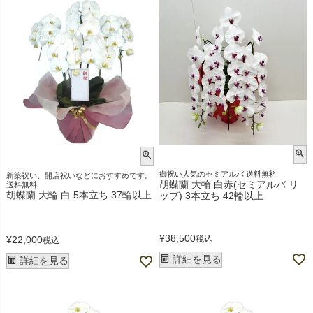
御祝い人気のセミアルバ 送料無料
新築祝い、開店祝いなどにおすすめです。
胡蝶蘭 大輪 白赤(セミアルバ リ
送料無料
胡蝶蘭 大輪 白 5本立ち 37輪以上
ップ) 3本立ち 42輪以上
¥
38,500
税込
¥
22,000
税込
詳細を見る
詳細を見る