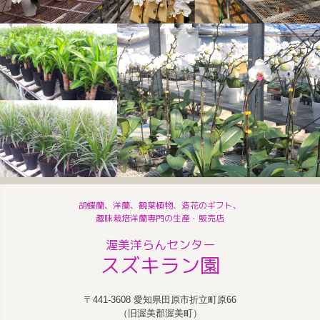
胡蝶蘭、洋蘭、観葉植物、造花のギフト、
趣味栽培洋蘭専門の生産・販売店
渥美洋らんセンター
スズキラン園
〒441-3608 愛知県田原市折立町原66
（旧渥美郡渥美町）