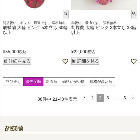
開店祝い、ギフトに最適です。 送料無料
御祝いに最適です。 送料無料
胡蝶蘭 大輪 ピンク 5本立ち 60輪
胡蝶蘭 大輪 ピンク 3本立ち 33輪
以上
以上
¥
55,000
¥
22,000
税込
税込
詳細を見る
詳細を見る
並び替え
優先度順
新着順
価格が安い順
価格が高い順
1
2
3
…
5
88
件中
21
-
40
件表示
胡蝶蘭