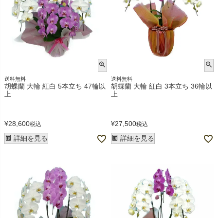
送料無料
送料無料
胡蝶蘭 大輪 紅白 5本立ち 47輪以
胡蝶蘭 大輪 紅白 3本立ち 36輪以
上
上
¥
28,600
¥
27,500
税込
税込
詳細を見る
詳細を見る