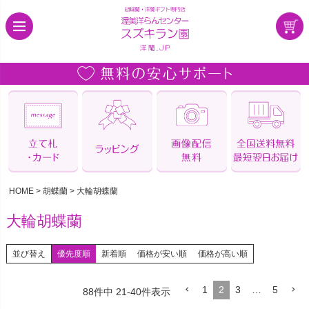
HOME
胡蝶蘭
大輪胡蝶蘭
大輪胡蝶蘭
並び替え
優先度順
新着順
価格が安い順
価格が高い順
1
2
3
…
5
88
件中
21
-
40
件表示