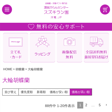
HOME
胡蝶蘭
大輪胡蝶蘭
大輪胡蝶蘭
並び替え
優先度順
新着順
価格が安い順
価格が高い順
1
2
…
5
88
件中
1
-
20
件表示