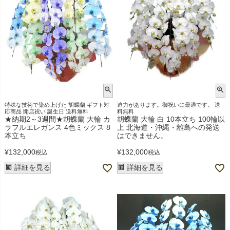
特殊な技術で染め上げた 胡蝶蘭 ギフト対
迫力があります。御祝いに最適です。 送
応商品 開店祝い 誕生日 送料無料
料無料
★納期2～3週間★胡蝶蘭 大輪 カ
胡蝶蘭 大輪 白 10本立ち 100輪以
ラフルエレガンス 4色ミックス 8
上 北海道・沖縄・離島への発送
本立ち
はできません。
¥
132,000
¥
132,000
税込
税込
詳細を見る
詳細を見る