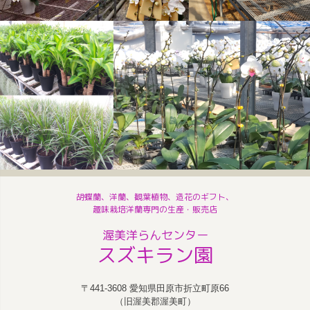
胡蝶蘭、洋蘭、観葉植物、造花のギフト、
趣味栽培洋蘭専門の生産・販売店
渥美洋らんセンター
スズキラン園
〒441-3608 愛知県田原市折立町原66
（旧渥美郡渥美町）