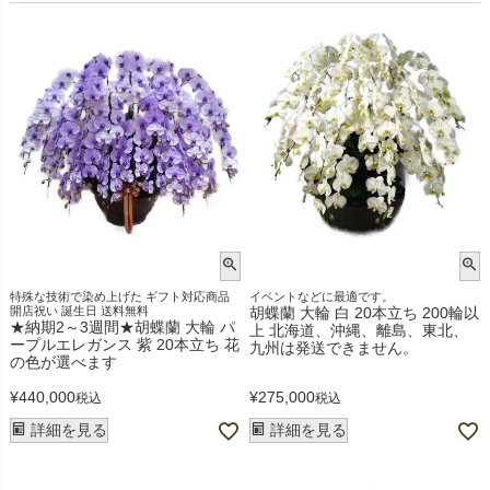
特殊な技術で染め上げた ギフト対応商品
イベントなどに最適です。
開店祝い 誕生日 送料無料
胡蝶蘭 大輪 白 20本立ち 200輪以
★納期2～3週間★胡蝶蘭 大輪 パ
上 北海道、沖縄、離島、東北、
ープルエレガンス 紫 20本立ち 花
九州は発送できません。
の色が選べます
¥
440,000
¥
275,000
税込
税込
詳細を見る
詳細を見る