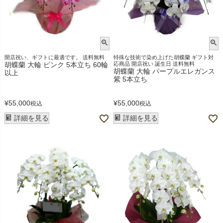
開店祝い、ギフトに最適です。 送料無料
特殊な技術で染め上げた胡蝶蘭 ギフト対
胡蝶蘭 大輪 ピンク 5本立ち 60輪
応商品 開店祝い 誕生日 送料無料
胡蝶蘭 大輪 パープルエレガンス
以上
紫 5本立ち
¥
55,000
¥
55,000
税込
税込
詳細を見る
詳細を見る