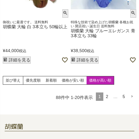
御祝いに最適です。 送料無料
特殊な技術で染め上げた胡蝶蘭 各種お祝
胡蝶蘭 大輪 白 3本立ち 50輪以上
い 開店祝い 誕生日 送料無料
胡蝶蘭 大輪 ブルーエレガンス 青
3本立ち 33輪
¥
44,000
¥
38,500
税込
税込
詳細を見る
詳細を見る
並び替え
優先度順
新着順
価格が安い順
価格が高い順
1
2
…
5
88
件中
1
-
20
件表示
胡蝶蘭