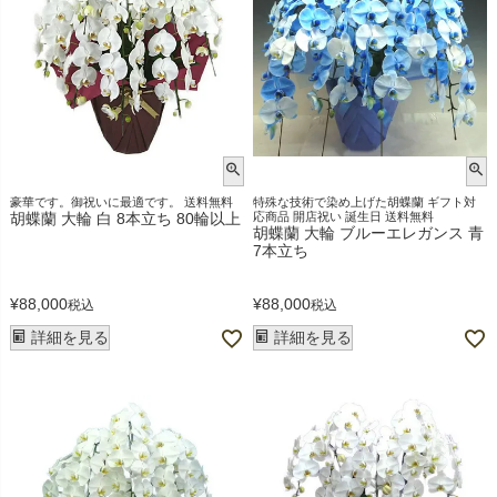
豪華です。御祝いに最適です。 送料無料
特殊な技術で染め上げた胡蝶蘭 ギフト対
胡蝶蘭 大輪 白 8本立ち 80輪以上
応商品 開店祝い 誕生日 送料無料
胡蝶蘭 大輪 ブルーエレガンス 青
7本立ち
¥
88,000
¥
88,000
税込
税込
詳細を見る
詳細を見る