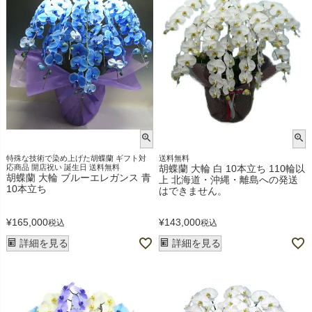
特殊な技術で染め上げた胡蝶蘭 ギフト対
送料無料
応商品 開店祝い 誕生日 送料無料
胡蝶蘭 大輪 白 10本立ち 110輪以
胡蝶蘭 大輪 ブルーエレガンス 青
上 北海道・沖縄・離島への発送
10本立ち
はできません。
¥
165,000
¥
143,000
税込
税込
詳細を見る
詳細を見る