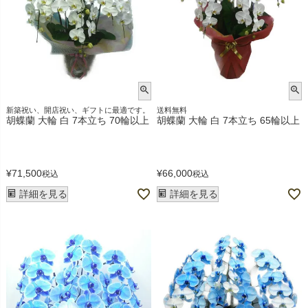
新築祝い、開店祝い、ギフトに最適です。
送料無料
胡蝶蘭 大輪 白 7本立ち 70輪以上
胡蝶蘭 大輪 白 7本立ち 65輪以上
¥
71,500
¥
66,000
税込
税込
詳細を見る
詳細を見る