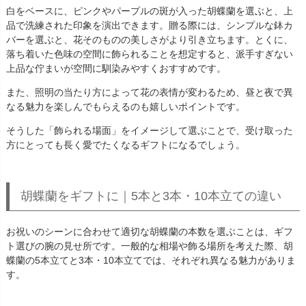
白をベースに、ピンクやパープルの斑が入った胡蝶蘭を選ぶと、上
品で洗練された印象を演出できます。贈る際には、シンプルな鉢カ
バーを選ぶと、花そのものの美しさがより引き立ちます。とくに、
落ち着いた色味の空間に飾られることを想定すると、派手すぎない
上品な佇まいが空間に馴染みやすくおすすめです。
また、照明の当たり方によって花の表情が変わるため、昼と夜で異
なる魅力を楽しんでもらえるのも嬉しいポイントです。
そうした「飾られる場面」をイメージして選ぶことで、受け取った
方にとっても長く愛でたくなるギフトになるでしょう。
胡蝶蘭をギフトに｜5本と3本・10本立ての違い
お祝いのシーンに合わせて適切な胡蝶蘭の本数を選ぶことは、ギフ
ト選びの腕の見せ所です。一般的な相場や飾る場所を考えた際、胡
蝶蘭の5本立てと3本・10本立てでは、それぞれ異なる魅力がありま
す。