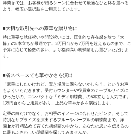
洋蘭.jpでは、お客様が贈るシーンに合わせて最適なひと鉢を選べる
よう、幅広い選択肢をご用意しています。
大切な取引先への豪華な贈り物に
特に重要な就任祝いや開設祝いには、圧倒的な存在感を放つ「大
輪」の5本立ちが最適です。3万円台から7万円を超えるものまで、ご
予算に応じて輪数の多い、より格調高い胡蝶蘭をお選びいただけま
す。
省スペースでも華やかさを演出
「豪華にしたいけれど、置き場所に困らないかしら？」というお声
もよくいただきます。受付カウンターや役員室のテーブルサイズに
ぴったりの、コンパクトな「ミディ胡蝶蘭」の5本立ちも人気です。
1万円台からご用意があり、上品な華やかさを演出します。
定番の白だけでなく、お相手のイメージに合わせたピンク、そして
特別なサプライズを演出するブルーやパープルの胡蝶蘭まで。洋
蘭.jpが丹精込めて育てた胡蝶蘭の中から、あなたの思いを伝えるの
に最もふさわしい胡蝶蘭を探してみませんか。