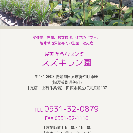
胡蝶蘭、洋蘭、観葉植物、造花のギフト、
趣味栽培洋蘭専門の生産・販売店
渥美洋らんセンター
スズキラン園
〒441-3608 愛知県田原市折立町原66
（旧渥美郡渥美町）
【売店・出荷作業場】 田原市折立町東原畑107
0531-32-0879
TEL
FAX 0531-32-1110
【営業時間】9：00～18：00