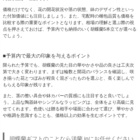
価格だけでなく、花の開花状況や茎の状態、鉢のデザイン性といっ
た付加価値にも注目しましょう。また、宅配時の梱包品質も価格を
比較する際の重要なポイントとなります。相場の理解と選ぶ際の視
点を押さえておけば、予算内でも納得のいく胡蝶蘭5本立てが選べる
でしょう。
予算内で最大の印象を与えるポイント
限られた予算でも、胡蝶蘭の見た目の華やかさや品の良さは工夫次
第で大きく変わります。まずは輪数と開花のバランスを確認し、咲
き揃った花とつぼみが程良く混ざったものを選ぶと、長く楽しんで
もらえる印象が残ります。
また、茎の整い具合や鉢カバーの質感にも注目すると良いでしょ
う。上品な陶器鉢やシンプルなラッピングは、全体をより高級に見
せてくれます。色使いは贈る相手や場面に合わせて選び、華やかさ
や格調を意識することも、価格以上の効果を生むポイントです。
胡蝶蘭ギフトのことなら洋蘭.jpにお任せください