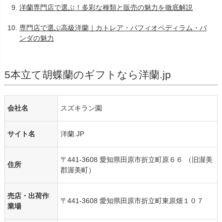
洋蘭専門店で選ぶ！多彩な種類と販売の魅力を徹底解説
専門店で選ぶ高級洋蘭｜カトレア・パフィオペディラム・バ
ンダの魅力
5本立て胡蝶蘭のギフトなら洋蘭.jp
会社名
スズキラン園
サイト名
洋蘭.JP
〒441-3608 愛知県田原市折立町原６６ （旧渥美
住所
郡渥美町）
売店・出荷作
〒441-3608 愛知県田原市折立町東原畑１０７
業場