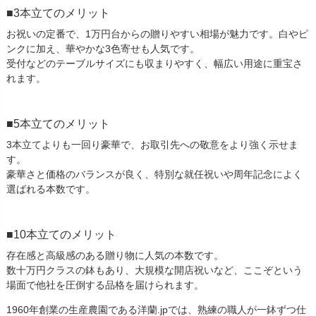
3本立てのメリット
お祝いの定番で、1万円台からの贈りやすい相場が魅力です。白やピ
ンクに加え、華やかな3色寄せも人気です。
受付などのテーブルサイズにも収まりやすく、幅広い用途に重宝さ
れます。
5本立てのメリット
3本立てよりも一回り豪華で、お取引先への敬意をより強く示せま
す。
豪華さと価格のバランスが良く、特別な就任祝いや周年記念によく
選ばれる本数です。
10本立てのメリット
存在感と高級感のある贈り物に人気の本数です。
数十万円クラスの鉢もあり、大規模な開店祝いなど、ここぞという
場面で他社を圧倒する品格を届けられます。
1960年創業の生産農園である洋蘭.jpでは、熟練の職人が一鉢ずつ仕