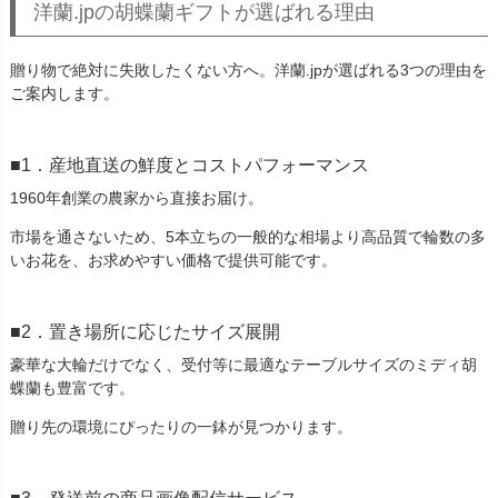
洋蘭.jpの胡蝶蘭ギフトが選ばれる理由
贈り物で絶対に失敗したくない方へ。洋蘭.jpが選ばれる3つの理由を
ご案内します。
1．産地直送の鮮度とコストパフォーマンス
1960年創業の農家から直接お届け。
市場を通さないため、5本立ちの一般的な相場より高品質で輪数の多
いお花を、お求めやすい価格で提供可能です。
2．置き場所に応じたサイズ展開
豪華な大輪だけでなく、受付等に最適なテーブルサイズのミディ胡
蝶蘭も豊富です。
贈り先の環境にぴったりの一鉢が見つかります。
3．発送前の商品画像配信サービス