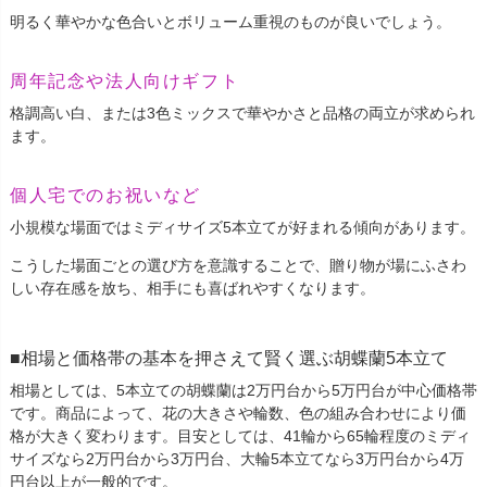
明るく華やかな色合いとボリューム重視のものが良いでしょう。
周年記念や法人向けギフト
格調高い白、または3色ミックスで華やかさと品格の両立が求められ
ます。
個人宅でのお祝いなど
小規模な場面ではミディサイズ5本立てが好まれる傾向があります。
こうした場面ごとの選び方を意識することで、贈り物が場にふさわ
しい存在感を放ち、相手にも喜ばれやすくなります。
相場と価格帯の基本を押さえて賢く選ぶ胡蝶蘭5本立て
相場としては、5本立ての胡蝶蘭は2万円台から5万円台が中心価格帯
です。商品によって、花の大きさや輪数、色の組み合わせにより価
格が大きく変わります。目安としては、41輪から65輪程度のミディ
サイズなら2万円台から3万円台、大輪5本立てなら3万円台から4万
円台以上が一般的です。