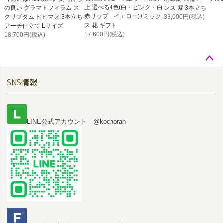
上 選べる4色(白・ピンク・白
の良い グラマトフィラム ス
ンス 紫 3本立ち
赤リップ・イエロー)+ミック
クリプタム ヒヒマヌ 3本立ち
33,000円
(税込)
ス 花 ギフト
アーチ仕立て Lサイズ
17,600円
(税込)
18,700円
(税込)
ペー
SNS情報
ジト
ップ
へ
LINE公式アカウント @kochoran