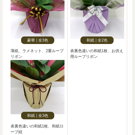
豪華
全3色
和紙
全2色
薄紙、ラメネット、2重ループ
表裏色違いの和紙1枚、お供え
リボン
用ループリボン
和紙
全3色
表裏色違いの和紙1枚、和紙ロ
ープ紐