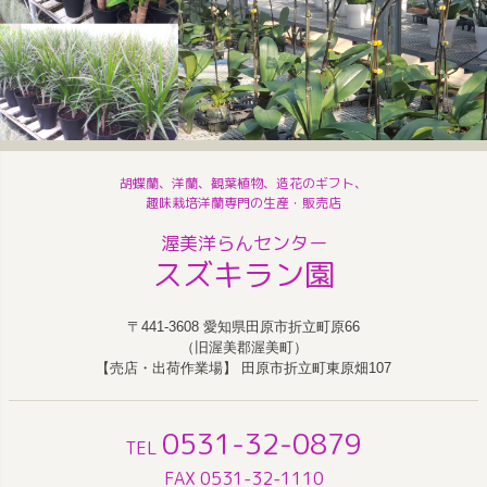
胡蝶蘭、洋蘭、観葉植物、造花のギフト、
趣味栽培洋蘭専門の生産・販売店
渥美洋らんセンター
スズキラン園
〒441-3608 愛知県田原市折立町原66
（旧渥美郡渥美町）
【売店・出荷作業場】 田原市折立町東原畑107
0531-32-0879
TEL
FAX 0531-32-1110