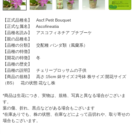
【正式品種名】 Ascf.Petit Bouquet
【正式な属名】 Ascofineatia
【品種名読み】 アスコフィネチア プチブーケ
【親の品種名】
【品種の分類】 交配種 バンダ類（風蘭系）
【品種の特徴】
【開花の特徴】 冬
【品種の歴史】
【品種の説明】 チェリーブロッサムの子供
【商品の規格】 高さ:15cm 鉢サイズ:2号鉢 株サイズ:開花サイズ
（BS） 花の状態:花なし株
*商品は生花につき、実物は、規格、写真と異なる場合がございま
す。
葉の傷、折れ、黒点などがある場合もございます
*在庫ありでも、株の状態、在庫などによって品切れや、取り寄せの
場合もございます。