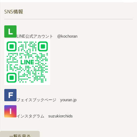
ペー
SNS情報
ジト
ップ
へ
LINE公式アカウント @kochoran
フェイスブックページ youran.jp
インスタグラム suzukiorchids
一覧を見る