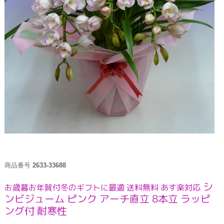
商品番号
2633-33688
シ
お歳暮お年賀付冬のギフトに最適 送料無料 あす楽対応
ンビジューム ピンク アーチ直立 8本立 ラッピ
ング付 耐寒性