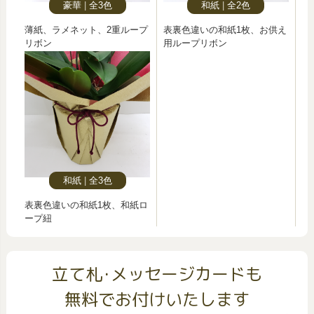
豪華
全3色
和紙
全2色
薄紙、ラメネット、2重ループ
表裏色違いの和紙1枚、お供え
リボン
用ループリボン
和紙
全3色
表裏色違いの和紙1枚、和紙ロ
ープ紐
立て札･メッセージカードも
無料でお付けいたします