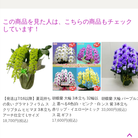
この商品を見た人は、こちらの商品もチェック
しています！
胡蝶蘭 大輪 3本立ち 32輪以
【発送は7/16以降】夏花持ち
胡蝶蘭 大輪 パープル
上 選べる4色(白・ピンク・白
の良い グラマトフィラム ス
ンス 紫 3本立ち
赤リップ・イエロー)+ミック
クリプタム ヒヒマヌ 3本立ち
33,000円
(税込)
ス 花 ギフト
アーチ仕立て Lサイズ
17,600円
(税込)
18,700円
(税込)