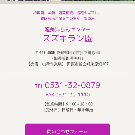
胡蝶蘭、洋蘭、観葉植物、造花のギフト、
趣味栽培洋蘭専門の生産・販売店
渥美洋らんセンター
スズキラン園
〒441-3608 愛知県田原市折立町原66
（旧渥美郡渥美町）
【売店・出荷作業場】 田原市折立町東原畑107
0531-32-0879
TEL
FAX 0531-32-1110
【営業時間】9：00～18：00
【定休日】日曜日・年末年始
問い合わせフォーム