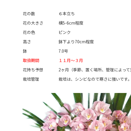
花の数
６本立ち
花の大きさ
横5-6cm程度
花の色
ピンク
高さ
鉢下より70cm程度
鉢
7.0号
取扱期間
１１月～３月
花持ち予想
2ヶ月（季節、置く場所、管理によって
栽培管理
栽培は、シンビなので寒さに強いです