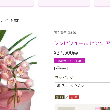
ピング付 耐寒性
商品番号
23680
シンビジューム ピンク ア
¥
27,500
税込
[
250
ポイント進呈 ]
送料込
ラッピング