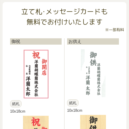
立て札･メッセージカードも
無料でお付けいたします
※一部有料
御祝
お供え
紙札
紙札
10x18cm
10x18cm