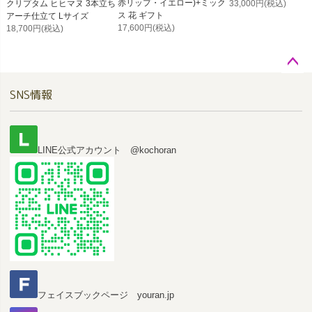
赤リップ・イエロー)+ミック
クリプタム ヒヒマヌ 3本立ち
33,000円
(税込)
ス 花 ギフト
アーチ仕立て Lサイズ
17,600円
(税込)
18,700円
(税込)
ペー
SNS情報
ジト
ップ
へ
LINE公式アカウント @kochoran
フェイスブックページ youran.jp