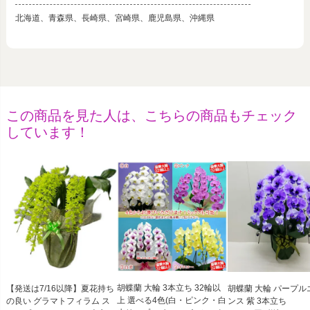
北海道、青森県、長崎県、宮崎県、鹿児島県、沖縄県
この商品を見た人は、こちらの商品もチェック
しています！
胡蝶蘭 大輪 3本立ち 32輪以
【発送は7/16以降】夏花持ち
胡蝶蘭 大輪 パープル
上 選べる4色(白・ピンク・白
の良い グラマトフィラム ス
ンス 紫 3本立ち