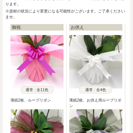
ります。
※資材の状況により変更になる可能性がございます。ご了承ください
ませ。
御祝
お供え
通常
全11色
通常
全4色
薄紙2枚、ループリボン
薄紙2枚、お供え用ループリボ
ン