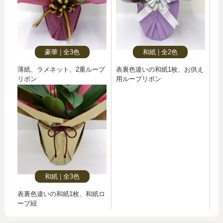
豪華
全3色
和紙
全2色
薄紙、ラメネット、2重ループ
表裏色違いの和紙1枚、お供え
リボン
用ループリボン
和紙
全3色
表裏色違いの和紙1枚、和紙ロ
ープ紐