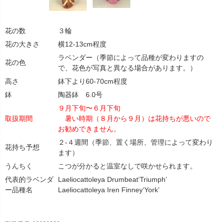
花の数
３輪
花の大きさ
横12-13cm程度
ラベンダー（季節によって品種が変わりますの
花の色
で、花色が写真と異なる場合があります。）
高さ
鉢下より60-70cm程度
鉢
陶器鉢 6.0号
９月下旬〜６月下旬
取扱期間
暑い時期（８月から９月）は花持ちが悪いので
お勧めできません。
２-４週間（季節、置く場所、管理によって変わり
花持ち予想
ます）
うんちく
こつが分かると温室なしで咲かせられます。
代表的ラベンダ
Laeliocattoleya Drumbeat‘Triumph’
ー品種名
Laeliocattoleya Iren Finney‘York’