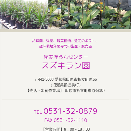
胡蝶蘭、洋蘭、観葉植物、造花のギフト、
趣味栽培洋蘭専門の生産・販売店
渥美洋らんセンター
スズキラン園
〒441-3608 愛知県田原市折立町原66
（旧渥美郡渥美町）
【売店・出荷作業場】 田原市折立町東原畑107
0531-32-0879
TEL
FAX 0531-32-1110
【営業時間】9：00～18：00