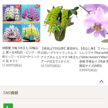
胡蝶蘭 大輪 3本立ち 32輪以
【発送は7/16以降】夏花持ち
【花なし株】 ファレ
上 選べる4色(白・ピンク・白
の良い グラマトフィラム ス
シレリアナ Phal.schill
赤リップ・イエロー)+ミック
クリプタム ヒヒマヌ 3本立ち
(‘Silver leaves’x‘Wan
ス 花 ギフト
アーチ仕立て Lサイズ
原種 芳香あり 2号鉢 8
17,600円
(税込)
18,700円
(税込)
開花サイズ(NBS)
3,850円
(税込)
ペー
SNS情報
ジト
ップ
へ