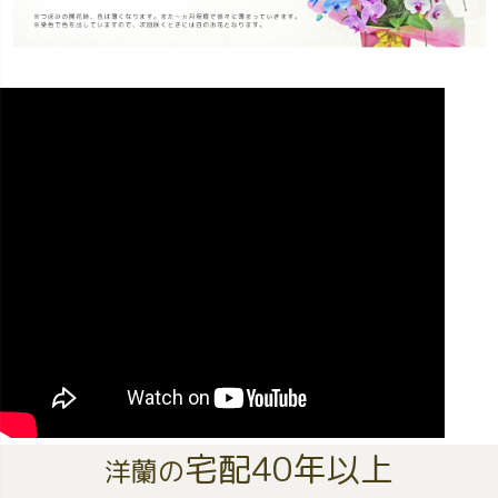
宅配40年以上
洋蘭の