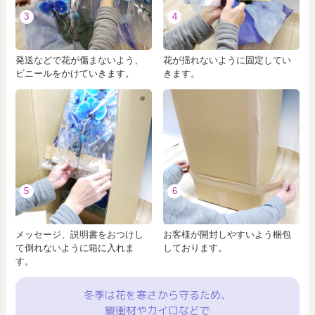
3
4
発送などで花が傷まないよう、
花が揺れないように固定してい
ビニールをかけていきます。
きます。
5
6
メッセージ、説明書をおつけし
お客様が開封しやすいよう梱包
て倒れないように箱に入れま
しております。
す。
冬季は花を寒さから守るため、
緩衝材やカイロなどで