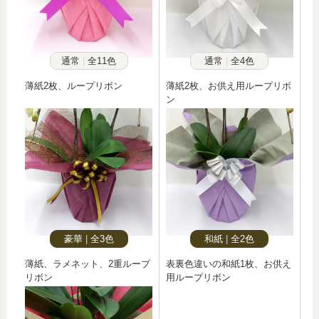
通常
全11色
通常
全4色
薄紙2枚、ループリボン
薄紙2枚、お供え用ループリボ
ン
豪華
全3色
和紙
全2色
薄紙、ラメネット、2重ループ
表裏色違いの和紙1枚、お供え
リボン
用ループリボン