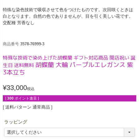
特殊な染色技術で吸収させて色をつけたものです。次回咲くときは
白となります。自然の色でありませんが、目を引く美しい花です。
交配種 芳香なし
商品番号
3578-76999-3
特殊な技術で染め上げた胡蝶蘭 ギフト対応商品 開店祝い 誕
胡蝶蘭 大輪 パープルエレガンス 紫
生日 送料無料
3本立ち
¥
33,000
税込
[
300
ポイント進呈 ]
送料パターン
通常商品
ラッピング