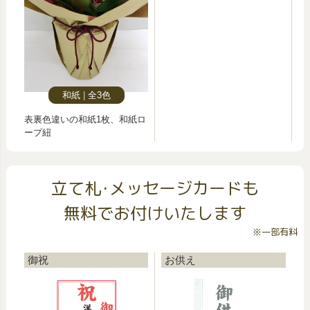
和紙
全3色
表裏色違いの和紙1枚、和紙ロ
ープ紐
立て札･メッセージカードも
無料でお付けいたします
※一部有料
御祝
お供え