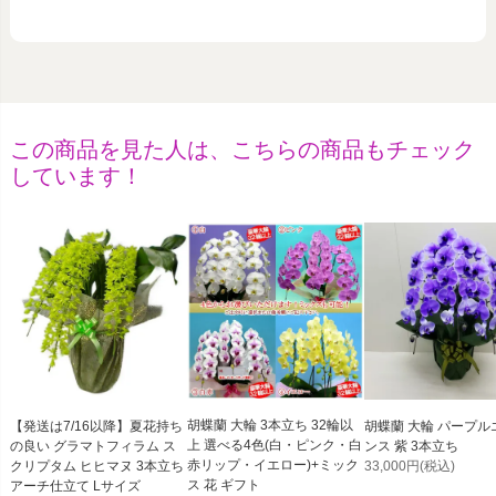
この商品を見た人は、こちらの商品もチェック
しています！
胡蝶蘭 大輪 3本立ち 32輪以
【発送は7/16以降】夏花持ち
胡蝶蘭 大輪 パープル
上 選べる4色(白・ピンク・白
の良い グラマトフィラム ス
ンス 紫 3本立ち
赤リップ・イエロー)+ミック
クリプタム ヒヒマヌ 3本立ち
33,000円
(税込)
ス 花 ギフト
アーチ仕立て Lサイズ