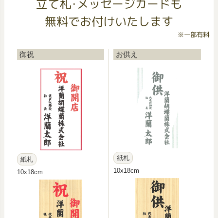
立て札･メッセージカードも
無料でお付けいたします
※一部有料
御祝
お供え
紙札
紙札
10x18cm
10x18cm