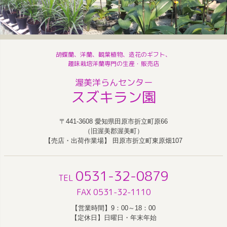
胡蝶蘭、洋蘭、観葉植物、造花のギフト、
趣味栽培洋蘭専門の生産・販売店
渥美洋らんセンター
スズキラン園
〒441-3608 愛知県田原市折立町原66
（旧渥美郡渥美町）
【売店・出荷作業場】 田原市折立町東原畑107
0531-32-0879
TEL
FAX 0531-32-1110
【営業時間】9：00～18：00
【定休日】日曜日・年末年始