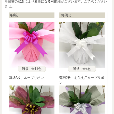
※資材の状況により変更になる可能性がございます。ご了承ください
ませ。
御祝
お供え
通常
全11色
通常
全4色
薄紙2枚、ループリボン
薄紙2枚、お供え用ループリボ
ン