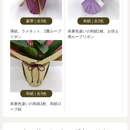
豪華
全3色
和紙
全2色
薄紙、ラメネット、2重ループ
表裏色違いの和紙1枚、お供え
リボン
用ループリボン
和紙
全3色
表裏色違いの和紙1枚、和紙ロ
ープ紐