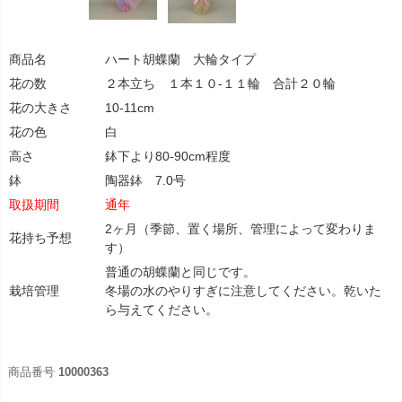
商品名
ハート胡蝶蘭 大輪タイプ
花の数
２本立ち １本１０-１１輪 合計２０輪
花の大きさ
10-11cm
花の色
白
高さ
鉢下より80-90cm程度
鉢
陶器鉢 7.0号
取扱期間
通年
2ヶ月（季節、置く場所、管理によって変わりま
花持ち予想
す）
普通の胡蝶蘭と同じです。
栽培管理
冬場の水のやりすぎに注意してください。乾いた
ら与えてください。
商品番号
10000363