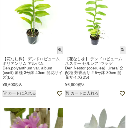
【花なし株】 デンドロビューム
【花なし株】 デンドロビューム
ポリアンサム アルバム
ネスター セルレア ‘ウララ’
Den.polyanthum var. album
Den.Nestor (coerulea) ‘Urara’ 交
(xself) 原種 3号鉢 40cm 開花サイ
配種 芳香あり 2.5号鉢 30cm 開
ズ(BS)
花サイズ(BS)
¥
6,600
¥
6,600
税込
税込
カートに入れる
カートに入れる