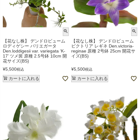
【花なし株】 デンドロビューム
【花なし株】 デンドロビューム
ロディゲシー バリエガータ
ビクトリア レギネ Den.victoria-
Den.loddigesii var. variegata ‘K-
reginae 原種 2号鉢 25cm 開花サ
17’ ツメ斑 原種 2.5号鉢 10cm 開
イズ(BS)
花サイズ(BS)
¥
5,500
¥
5,500
税込
税込
カートに入れる
カートに入れる