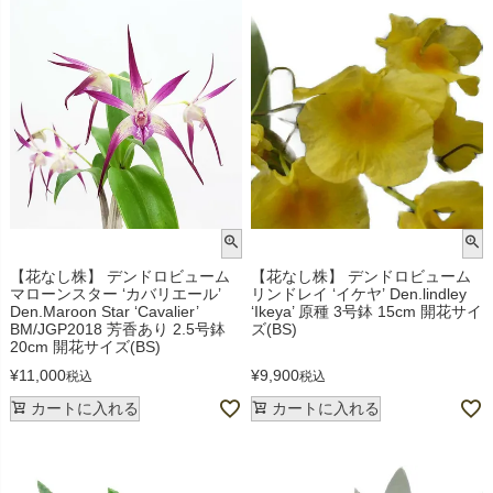
【花なし株】 デンドロビューム
【花なし株】 デンドロビューム
マローンスター ‘カバリエール’
リンドレイ ‘イケヤ’ Den.lindley
Den.Maroon Star ‘Cavalier’
‘Ikeya’ 原種 3号鉢 15cm 開花サイ
BM/JGP2018 芳香あり 2.5号鉢
ズ(BS)
20cm 開花サイズ(BS)
¥
11,000
¥
9,900
税込
税込
カートに入れる
カートに入れる