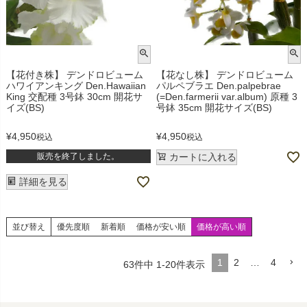
【花付き株】 デンドロビューム
【花なし株】 デンドロビューム
ハワイアンキング Den.Hawaiian
パルペブラエ Den.palpebrae
King 交配種 3号鉢 30cm 開花サ
(=Den.farmerii var.album) 原種 3
イズ(BS)
号鉢 35cm 開花サイズ(BS)
¥
4,950
¥
4,950
税込
税込
販売を終了しました。
カートに入れる
詳細を見る
並び替え
優先度順
新着順
価格が安い順
価格が高い順
1
2
…
4
63
件中
1
-
20
件表示