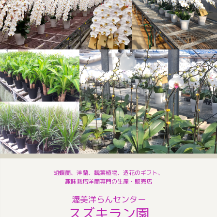
胡蝶蘭、洋蘭、観葉植物、造花のギフト、
趣味栽培洋蘭専門の生産・販売店
渥美洋らんセンター
スズキラン園