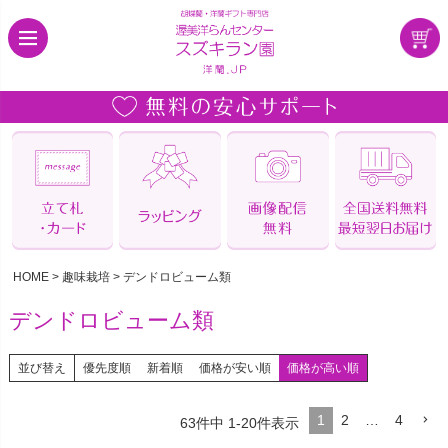
HOME
趣味栽培
デンドロビューム類
デンドロビューム類
並び替え
優先度順
新着順
価格が安い順
価格が高い順
1
2
…
4
63
件中
1
-
20
件表示