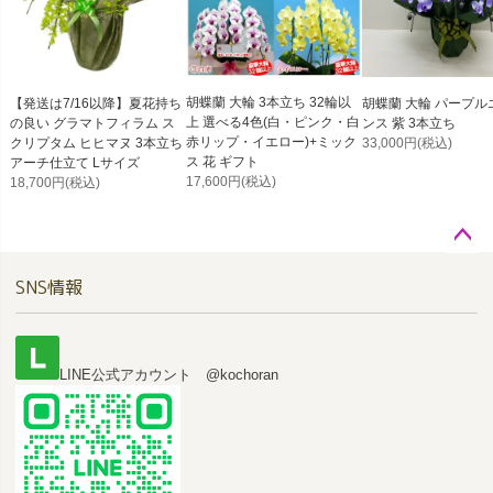
胡蝶蘭 大輪 3本立ち 32輪以
【発送は7/16以降】夏花持ち
胡蝶蘭 大輪 パープル
上 選べる4色(白・ピンク・白
の良い グラマトフィラム ス
ンス 紫 3本立ち
赤リップ・イエロー)+ミック
クリプタム ヒヒマヌ 3本立ち
33,000円
(税込)
ス 花 ギフト
アーチ仕立て Lサイズ
17,600円
(税込)
18,700円
(税込)
ペー
SNS情報
ジト
ップ
へ
LINE公式アカウント @kochoran