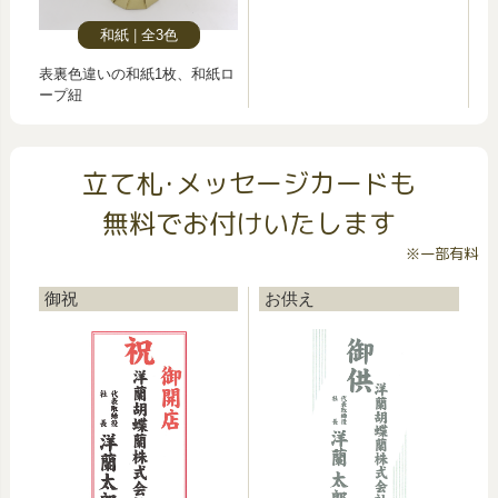
和紙
全3色
表裏色違いの和紙1枚、和紙ロ
ープ紐
立て札･メッセージカードも
無料でお付けいたします
※一部有料
御祝
お供え