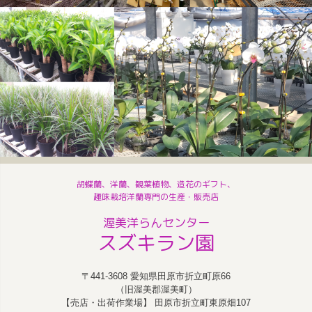
胡蝶蘭、洋蘭、観葉植物、造花のギフト、
趣味栽培洋蘭専門の生産・販売店
渥美洋らんセンター
スズキラン園
〒441-3608 愛知県田原市折立町原66
（旧渥美郡渥美町）
【売店・出荷作業場】 田原市折立町東原畑107