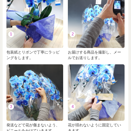
1
2
包装紙とリボンで丁寧にラッピ
お届けする商品を撮影し、メー
ングをします。
ルでお送りします。
3
4
発送などで花が傷まないよう、
花が揺れないように固定してい
ビニールをかけていきます。
きます。