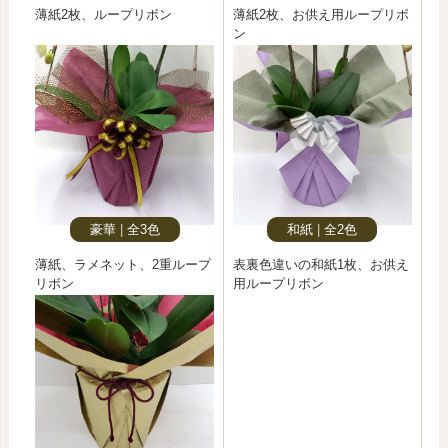
薄紙2枚、ループリボン
薄紙2枚、お供え用ループリボ
ン
豪華
全3色
和紙
全2色
薄紙、ラメネット、2重ループ
表裏色違いの和紙1枚、お供え
リボン
用ループリボン