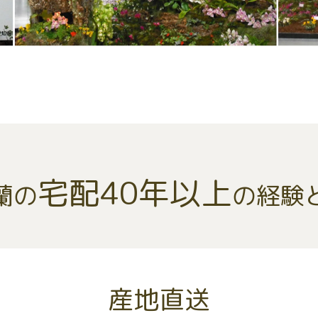
宅配40年以上
蘭の
の経験
産地直送