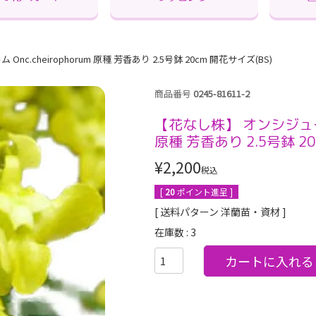
.cheirophorum 原種 芳香あり 2.5号鉢 20cm 開花サイズ(BS)
商品番号
0245-81611-2
【花なし株】 オンシジューム 
原種 芳香あり 2.5号鉢 20
¥
2,200
税込
[
20
ポイント進呈 ]
送料パターン
洋蘭苗・資材
在庫数
3
カートに入れる