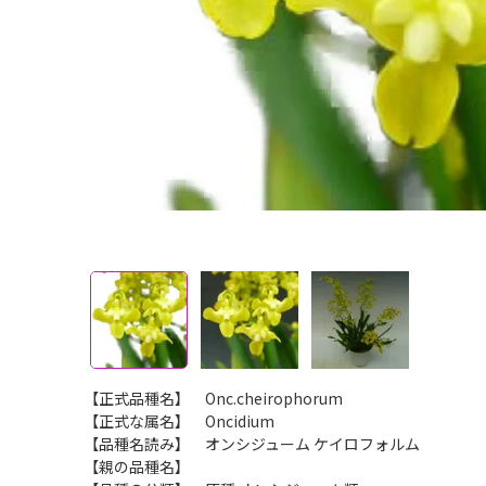
【正式品種名】 Onc.cheirophorum
【正式な属名】 Oncidium
【品種名読み】 オンシジューム ケイロフォルム
【親の品種名】