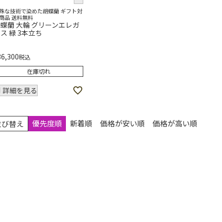
殊な技術で染めた胡蝶蘭 ギフト対
商品 送料無料
蝶蘭 大輪 グリーンエレガ
ス 緑 3本立ち
36,300
税込
在庫切れ
詳細を見る
優先度順
新着順
価格が安い順
価格が高い順
並び替え