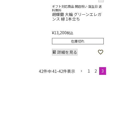
ギフト対応商品 開店祝い 誕生日 送
料無料
胡蝶蘭 大輪 グリーンエレガ
ンス 緑 1本立ち
¥
13,200
税込
在庫切れ
詳細を見る
1
2
3
42
件中
41
-
42
件表示