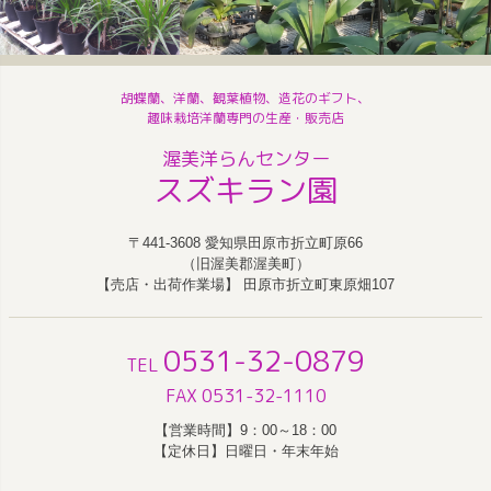
胡蝶蘭、洋蘭、観葉植物、造花のギフト、
趣味栽培洋蘭専門の生産・販売店
渥美洋らんセンター
スズキラン園
〒441-3608 愛知県田原市折立町原66
（旧渥美郡渥美町）
【売店・出荷作業場】 田原市折立町東原畑107
0531-32-0879
TEL
FAX 0531-32-1110
【営業時間】9：00～18：00
【定休日】日曜日・年末年始