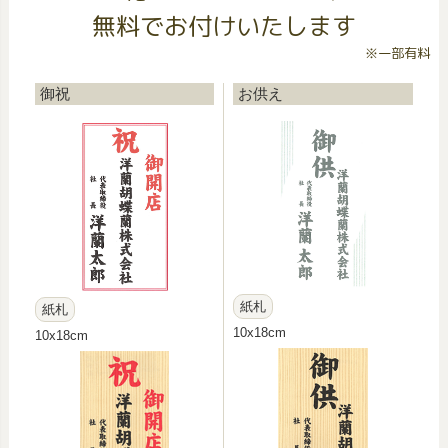
無料でお付けいたします
※一部有料
御祝
お供え
紙札
紙札
10x18cm
10x18cm