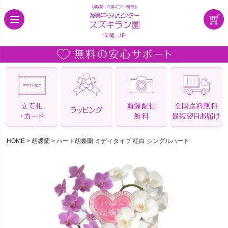
HOME
胡蝶蘭
ハート胡蝶蘭 ミディタイプ 紅白 シングルハート