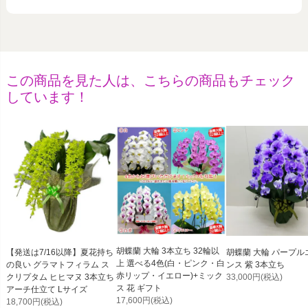
この商品を見た人は、こちらの商品もチェック
しています！
胡蝶蘭 大輪 3本立ち 32輪以
【発送は7/16以降】夏花持ち
胡蝶蘭 大輪 パープル
上 選べる4色(白・ピンク・白
の良い グラマトフィラム ス
ンス 紫 3本立ち
赤リップ・イエロー)+ミック
クリプタム ヒヒマヌ 3本立ち
33,000円
(税込)
ス 花 ギフト
アーチ仕立て Lサイズ
17,600円
(税込)
18,700円
(税込)