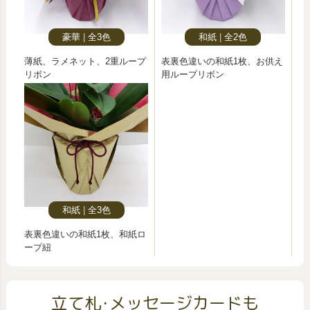
豪華
全3色
和紙
全2色
薄紙、ラメネット、2重ループ
表裏色違いの和紙1枚、お供え
リボン
用ループリボン
和紙
全3色
表裏色違いの和紙1枚、和紙ロ
ープ紐
立て札･メッセージカードも