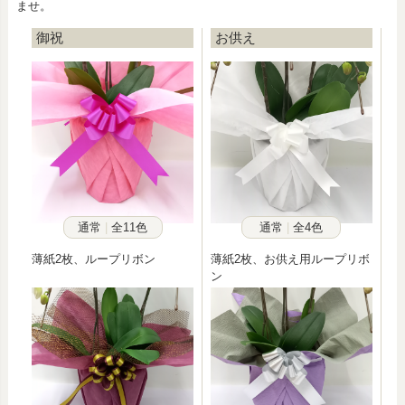
ませ。
御祝
お供え
通常
全11色
通常
全4色
薄紙2枚、ループリボン
薄紙2枚、お供え用ループリボ
ン