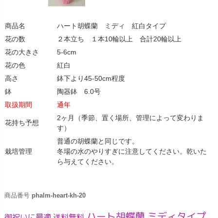
商品名
ハート胡蝶蘭 ミディ 紅白タイプ
花の数
２本立ち １本10輪以上 合計20輪以上
花の大きさ
5-6cm
花の色
紅白
高さ
鉢下より45-50cm程度
鉢
陶器鉢 6.0号
取扱期間
通年
2ヶ月（季節、置く場所、管理によって変わりま
花持ち予想
す）
普通の胡蝶蘭と同じです。
栽培管理
冬場の水のやりすぎに注意してください。乾いた
ら与えてください。
商品番号
phalm-heart-kh-20
ハート胡蝶蘭 ミディタイプ
御祝いに最適 送料無料