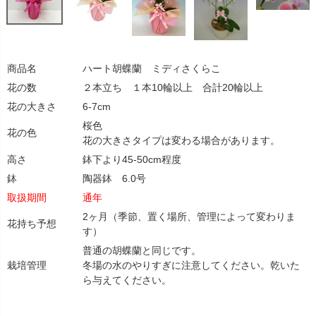
商品名
ハート胡蝶蘭 ミディさくらこ
花の数
２本立ち １本10輪以上 合計20輪以上
花の大きさ
6-7cm
桜色
花の色
花の大きさタイプは変わる場合があります。
高さ
鉢下より45-50cm程度
鉢
陶器鉢 6.0号
取扱期間
通年
2ヶ月（季節、置く場所、管理によって変わりま
花持ち予想
す）
普通の胡蝶蘭と同じです。
栽培管理
冬場の水のやりすぎに注意してください。乾いた
ら与えてください。