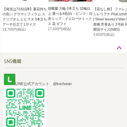
胡蝶蘭 大輪 3本立ち 32輪以
【発送は7/16以降】夏花持ち
【花なし株】 ファレ
上 選べる4色(白・ピンク・白
の良い グラマトフィラム ス
シレリアナ Phal.schill
赤リップ・イエロー)+ミック
クリプタム ヒヒマヌ 3本立ち
(‘Silver leaves’x‘Wan
ス 花 ギフト
アーチ仕立て Lサイズ
原種 芳香あり 2号鉢 8
17,600円
(税込)
18,700円
(税込)
開花サイズ(NBS)
3,850円
(税込)
ペー
SNS情報
ジト
ップ
へ
LINE公式アカウント @kochoran