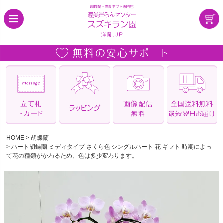
HOME
胡蝶蘭
ハート胡蝶蘭 ミディタイプ さくら色 シングルハート 花 ギフト 時期によっ
て花の種類がかわるため、色は多少変わります。