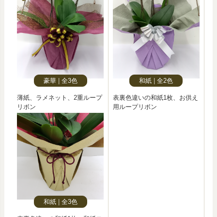
豪華
全3色
和紙
全2色
薄紙、ラメネット、2重ループ
表裏色違いの和紙1枚、お供え
リボン
用ループリボン
和紙
全3色