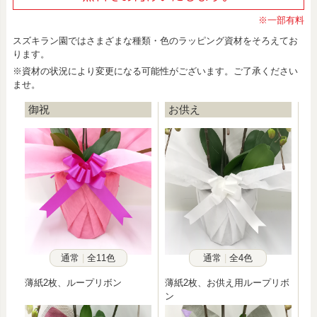
※一部有料
スズキラン園ではさまざまな種類・色のラッピング資材をそろえてお
ります。
※資材の状況により変更になる可能性がございます。ご了承ください
ませ。
御祝
お供え
通常
全11色
通常
全4色
薄紙2枚、ループリボン
薄紙2枚、お供え用ループリボ
ン