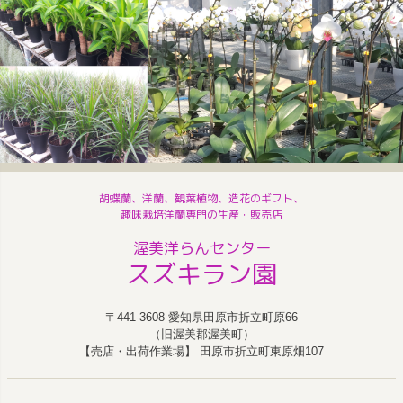
胡蝶蘭、洋蘭、観葉植物、造花のギフト、
趣味栽培洋蘭専門の生産・販売店
渥美洋らんセンター
スズキラン園
〒441-3608 愛知県田原市折立町原66
（旧渥美郡渥美町）
【売店・出荷作業場】 田原市折立町東原畑107